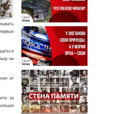
изывать
нтервью
щаться
льку он
нгел от
дите за
Больше