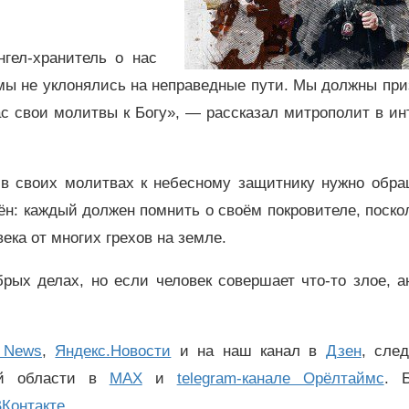
гел-хранитель о нас
 мы не уклонялись на неправедные пути. Мы должны пр
ас свои молитвы к Богу», — рассказал митрополит в и
 в своих молитвах к небесному защитнику нужно обра
ён: каждый должен помнить о своём покровителе, поско
ека от многих грехов на земле.
рых делах, но если человек совершает что-то злое, а
 News
,
Яндекс.Новости
и на наш канал в
Дзен
, сле
ой области в
MAX
и
telegram-канале Орёлтаймс
. 
Контакте
.