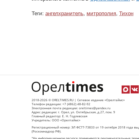
Теги:
ангелхранитель
,
митрополия
,
Тихон
2018-2026 © ORELTIMES.RU | Сетевое издание «Орелтаймс»
Телефон редакции: +7 (4862) 48-82-92
Электронная почта редакции: oreltimes@yandex.ru
Адрес редакции: г. Орел, ул. Октябрьская, д.27, пом. 9
Главный редактор: Е. Н. Годлевская
Учредитель: ООО «Орелтаймс»
Регистрационный номер: ЭЛ ФС77-73833 от 19 октября 2018 года вы
(Роскомнадзор РФ).
"На информационном ресурсе применяются рекомендательные техно