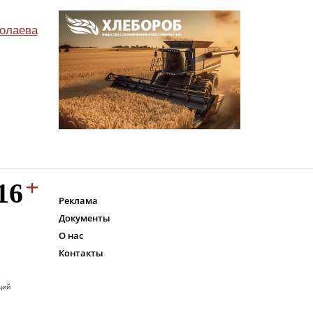
олаева
Реклама
Документы
О нас
Контакты
ций