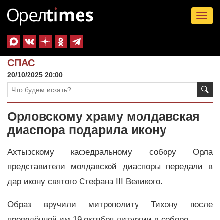
Tog
nav
СПАС
20/10/2025 20:00
Орловскому храму молдавская
диаспора подарила икону
Ахтырскому кафедральному собору Орла
представители молдавской диаспоры передали в
дар икону святого Стефана III Великого.
Образ вручили митрополиту Тихону после
проведённой им 19 октября литургии в соборе.