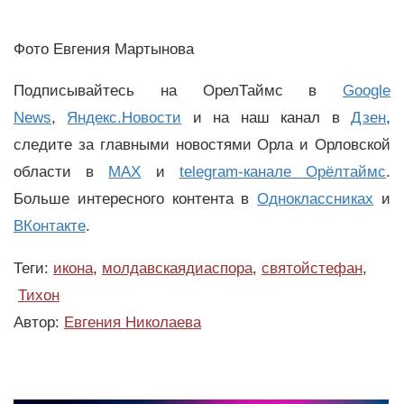
Фото Евгения Мартынова
Подписывайтесь на ОрелТаймс в
Google
News
,
Яндекс.Новости
и на наш канал в
Дзен
,
следите за главными новостями Орла и Орловской
области в
MAX
и
telegram-канале Орёлтаймс
.
Больше интересного контента в
Одноклассниках
и
ВКонтакте
.
Теги:
икона
,
молдавскаядиаспора
,
святойстефан
,
Тихон
Автор:
Евгения Николаева