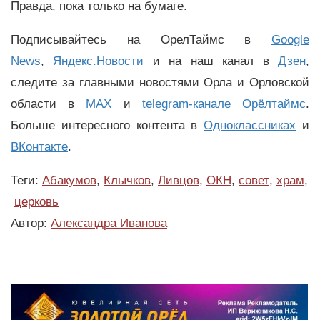
Правда, пока только на бумаге.
Подписывайтесь на ОрелТаймс в
Google
News
,
Яндекс.Новости
и на наш канал в
Дзен
,
следите за главными новостями Орла и Орловской
области в
MAX
и
telegram-канале Орёлтаймс
.
Больше интересного контента в
Одноклассниках
и
ВКонтакте
.
Теги:
Абакумов
,
Клычков
,
Ливцов
,
ОКН
,
совет
,
храм
,
церковь
Автор:
Александра Иванова