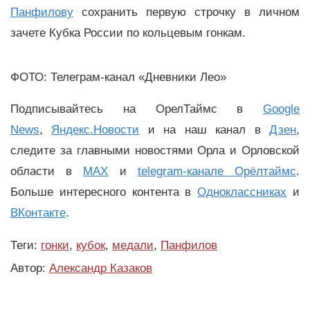
Панфилову
сохранить первую строчку в личном
зачете Кубка России по кольцевым гонкам.
ФОТО: Телеграм-канал «Дневники Лео»
Подписывайтесь на ОрелТаймс в
Google
News
,
Яндекс.Новости
и на наш канал в
Дзен
,
следите за главными новостями Орла и Орловской
области в
MAX
и
telegram-канале Орёлтаймс
.
Больше интересного контента в
Одноклассниках
и
ВКонтакте
.
Теги:
гонки
,
кубок
,
медали
,
Панфилов
Автор:
Александр Казаков