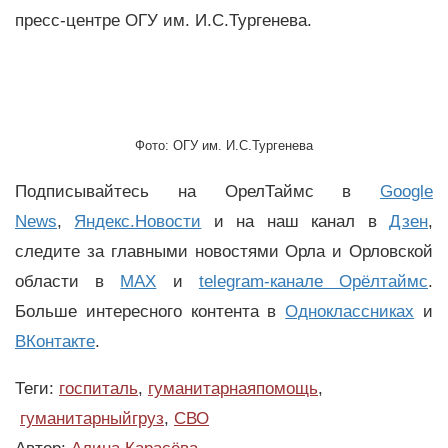
пресс-центре ОГУ им. И.С.Тургенева.
Фото: ОГУ им. И.С.Тургенева
Подписывайтесь на ОрелТаймс в
Google
News
,
Яндекс.Новости
и на наш канал в
Дзен
,
следите за главными новостями Орла и Орловской
области в
MAX
и
telegram-канале Орёлтаймс
.
Больше интересного контента в
Одноклассниках
и
ВКонтакте
.
Теги:
госпиталь
,
гуманитарнаяпомощь
,
гуманитарныйгруз
,
СВО