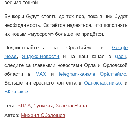
весьма тонкой.
Бункеры будут стоять до тех пор, пока в них будет
необходимость. Остаётся надеяться, что пополнять
их новым «мусором» больше не придётся.
Подписывайтесь на ОрелТаймс в
Google
News
,
Яндекс.Новости
и на наш канал в
Дзен
,
следите за главными новостями Орла и Орловской
области в
MAX
и
telegram-канале Орёлтаймс
.
Больше интересного контента в
Одноклассниках
и
ВКонтакте
.
Теги:
БПЛА
,
бункеры
,
ЗелёнаяРоща
Автор:
Михаил Оболёшев