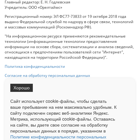
Главный редактор: Е. Н. Годлевская
Учредитель: ООО «Орелтаймс»
Регистрационный номер: ЭЛ ФС77-73833 от 19 октября 2018 года
выдано Федеральной службой по надзору в сфере связи, технологий
и массовых коммуникаций (Роскомнадзор РФ).
"На информационном ресурсе применяются рекомендательные
технологии (информационные технологии предоставления
информации на основе сбора, систематизации и анализа сведений,
относящихся к предпочтениям пользователей сети "Интернет",
находящихся на территории Российской Федерации)".
Политика конфиденциальности
Согласие на обработку персональных данных
Хорошо
При использовании любого материала с данного сайта гипер-ссылка
на Сетевое издание «ОрелТаймс» обязательна.
Сайт использует cookie-файлы, чтобы сделать
ваше пребывание на нем максимально удобным. К
cайту подключен сервис веб-аналитики Яндекс.
Ограниченная статистика посещаемости доступна на сайте
Метрика, использующий cookie-файлы. Оставаясь
Liveinternet.ru
. Подробная статистика для рекламодателей по запросу
у менеджера.
на сайте, вы даете свое согласие на обработку
персональных данных в порядке, указанном в
Реклама
Документы
О нас
Контакты
Политике конфиденциальности персональных