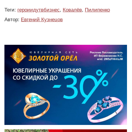
Теги:
героиидутвбизнес
,
Ковалёв
,
Пилипенко
Автор:
Евгений Кузнецов