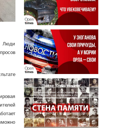
. Люди
просов
льтате
ировая
ителей
аботает
озможно