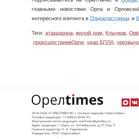
главными новостями Орла и Орловск
интересного контента в
Одноклассниках
и
В
Теги:
атакадрона
,
жилой дом
,
Клычков
,
Орё
происшествиевОрле
,
удар БПЛА
,
чрезвыч
2018-2026 © ORELTIMES.RU | Сетевое издание «Орелтаймс»
Телефон редакции: +7 (4862) 48-82-92
Электронная почта редакции: oreltimes@yandex.ru
Адрес редакции: г. Орел, ул. Октябрьская, д.27, пом. 9
Главный редактор: Е. Н. Годлевская
Учредитель: ООО «Орелтаймс»