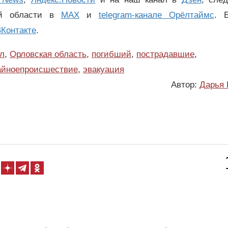
ой области в
MAX
и
telegram-канале Орёлтаймс
. 
Контакте
.
л
,
Орловская область
,
погибший
,
пострадавшие
,
айноепроисшествие
,
эвакуация
Автор:
Дарья 