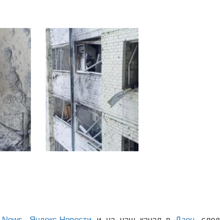
 News
,
Яндекс.Новости
и на наш канал в
Дзен
, сле