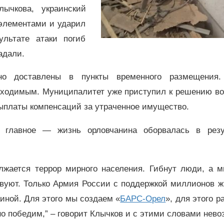
ычкова, украинский
элементами и ударил
льтате атаки погиб
радали.
но доставлены в пункты временного размещения
бходимым. Муниципалитет уже приступил к решению во
ыплаты компенсаций за утраченное имущество.
 главное — жизнь орловчанина оборвалась в резу
лжается террор мирного населения. Гибнут люди, а м
вуют. Только Армия России с поддержкой миллионов ж
иной. Для этого мы создаем «
БАРС-Орел
», для этого р
о победим,” – говорит Клычков и с этими словами нев