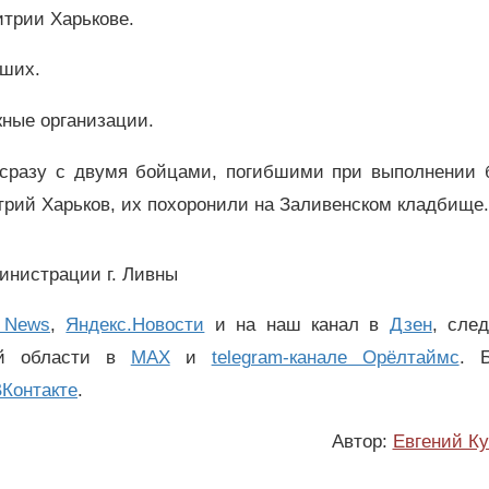
трии Харькове.
бших.
ные организации.
сразу с двумя бойцами, погибшими при выполнении 
трий Харьков, их похоронили на Заливенском кладбище.
министрации г. Ливны
 News
,
Яндекс.Новости
и на наш канал в
Дзен
, сле
ой области в
MAX
и
telegram-канале Орёлтаймс
. 
Контакте
.
Автор:
Евгений К