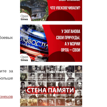
боевых
дите за
Больше
узнецов