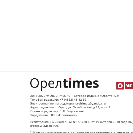
2018-2026 © ORELTIMES.RU | Сетевое издание «Орелтаймс»
Телефон редакции: +7 (4862) 48-82-92
Электронная почта редакции: oreltimes@yandex.ru
Адрес редакции: г. Орел, ул. Октябрьская, д.27, пом. 9
Главный редактор: Е. Н. Годлевская
Учредитель: ООО «Орелтаймс»
Регистрационный номер: ЭЛ ФС77-73833 от 19 октября 2018 года вы
(Роскомнадзор РФ).
"На информационном ресурсе применяются рекомендательные техно