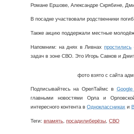
Романе Ершове, Александре Скрябине, Дми
В посадке участвовали родственники поги
Также акцию поддержали местные молодёж
Напомним: на днях в Ливнах
простились
задач в зоне СВО. Это Игорь Савков и Дми
фото взято с сайта ад
Подписывайтесь на ОрелТаймс в
Google
главными новостями Орла и Орловск
интересного контента в
Одноклассниках
и
В
Теги:
впамять
,
посадилиберёзы
,
СВО