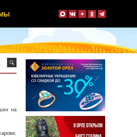
ММЫ
ших на
арове,