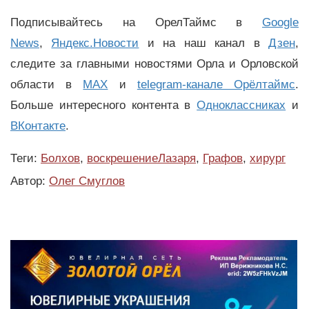
Подписывайтесь на ОрелТаймс в
Google
News
,
Яндекс.Новости
и на наш канал в
Дзен
,
следите за главными новостями Орла и Орловской
области в
MAX
и
telegram-канале Орёлтаймс
.
Больше интересного контента в
Одноклассниках
и
ВКонтакте
.
Теги:
Болхов
,
воскрешениеЛазаря
,
Графов
,
хирург
Автор:
Олег Смуглов