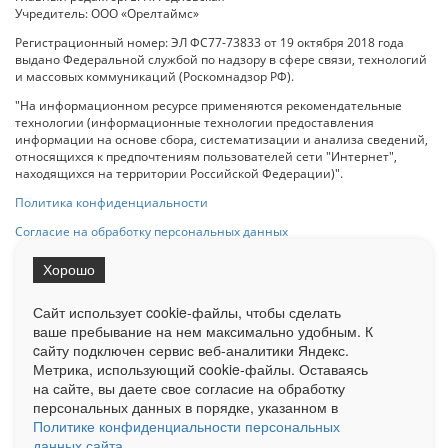
Учредитель: ООО «Орелтаймс»
Регистрационный номер: ЭЛ ФС77-73833 от 19 октября 2018 года
выдано Федеральной службой по надзору в сфере связи, технологий
и массовых коммуникаций (Роскомнадзор РФ).
"На информационном ресурсе применяются рекомендательные
технологии (информационные технологии предоставления
информации на основе сбора, систематизации и анализа сведений,
относящихся к предпочтениям пользователей сети "Интернет",
находящихся на территории Российской Федерации)".
Политика конфиденциальности
Согласие на обработку персональных данных
Хорошо
При использовании любого материала с данного сайта гипер-ссылка
на Сетевое издание «ОрелТаймс» обязательна.
Сайт использует cookie-файлы, чтобы сделать
ваше пребывание на нем максимально удобным. К
cайту подключен сервис веб-аналитики Яндекс.
Ограниченная статистика посещаемости доступна на сайте
Метрика, использующий cookie-файлы. Оставаясь
Liveinternet.ru
. Подробная статистика для рекламодателей по запросу
на сайте, вы даете свое согласие на обработку
у менеджера.
персональных данных в порядке, указанном в
Реклама
Документы
О нас
Контакты
Политике конфиденциальности персональных
данных сайта