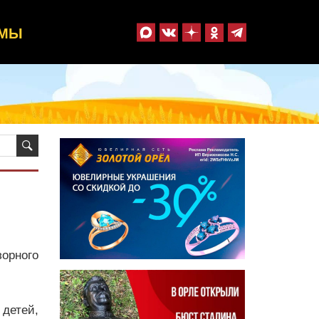
ММЫ
орного
детей,