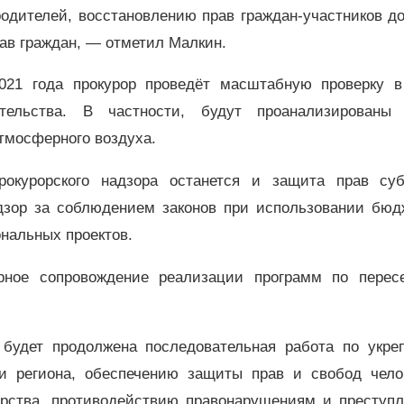
родителей, восстановлению прав граждан-участников д
рав граждан, — отметил Малкин.
021 года прокурор проведёт масштабную проверку в
ательства. В частности, будут проанализированы
атмосферного воздуха.
окурорского надзора останется и защита прав суб
адзор за соблюдением законов при использовании бюд
ональных проектов.
орное сопровождение реализации программ по перес
 будет продолжена последовательная работа по укре
ии региона, обеспечению защиты прав и свобод чело
арства, противодействию правонарушениям и преступл