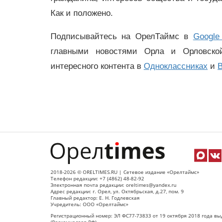
Как и положено.
Подписывайтесь на ОрелТаймс в
Google
главными новостями Орла и Орловск
интересного контента в
Одноклассниках
и
В
2018-2026 © ORELTIMES.RU | Сетевое издание «Орелтаймс»
Телефон редакции: +7 (4862) 48-82-92
Электронная почта редакции: oreltimes@yandex.ru
Адрес редакции: г. Орел, ул. Октябрьская, д.27, пом. 9
Главный редактор: Е. Н. Годлевская
Учредитель: ООО «Орелтаймс»
Регистрационный номер: ЭЛ ФС77-73833 от 19 октября 2018 года вы