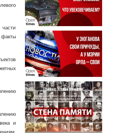
олевого
 части
 факты
ъектов
жетных
елению
плению
века и
ениям.