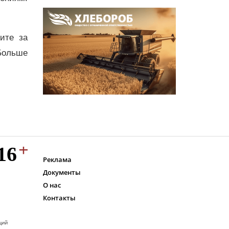
дите за
Больше
Реклама
Документы
О нас
Контакты
ций