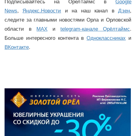
Подписывайтесь на ОрелТаймс в
Google
News
,
Яндекс.Новости
и на наш канал в
Дзен
,
следите за главными новостями Орла и Орловской
области в
MAX
и
telegram-канале Орёлтаймс
.
Больше интересного контента в
Одноклассниках
и
ВКонтакте
.