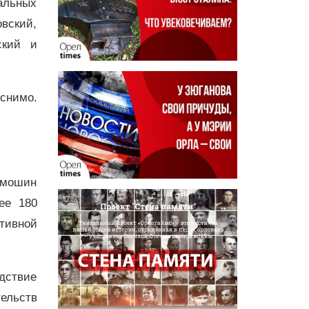
альных
вский,
ский и
снимо.
имошин
ее 180
тивной
дствие
ельств