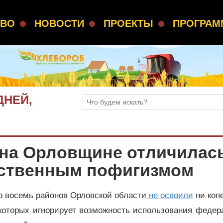
СВО
НОВОСТИ
ПРОЕКТЫ
ПРОГРА
ДНЕЙ,
на Орловщине отличилас
ьственным пофигизмом
о восемь районов Орловской области
не освоили
ни коп
 которых игнорирует возможность использования феде