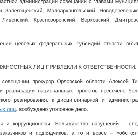
бластной администрации совещании с главами муницип
 Залегощенский, Малоархангельский, Новодеревенько
, Ливенский, Краснозоренский, Верховский, Дмитров
оении целевых федеральных субсидий отчасти объя
ЛЖНОСТНЫХ ЛИЦ ПРИВЛЕКЛИ К ОТВЕТСТВЕННОСТИ.
 совещании прокурор Орловской области Алексей Т
и реализации национальных проектов пресечено бол
ского реагирования, к дисциплинарной и администра
ых лиц
, возбуждено уголовное дело.
ры и коррупционеры. Большинство нарушений – сле
 заказчиков и подрядчиков, а то и вовсе – «обстоят