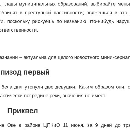
ы, главы муниципальных образований, выбирайте мень
обвинят в преступной пассивности; ввяжешься в это 
ти, поскольку рискуешь по незнанию что-нибудь наруш
 ответственности.
езнании – актуальна для целого новостного мини-сериал
Эпизод
первый
 бела дня утонули две девушки. Каким образом они, 
рактически посредине реки, значения не имеет.
Приквел
еке Оке в районе ЦПКиО 11 июня, за 9 дней до тра