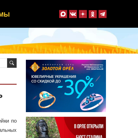
ММЫ
ь
ейки по
ральных