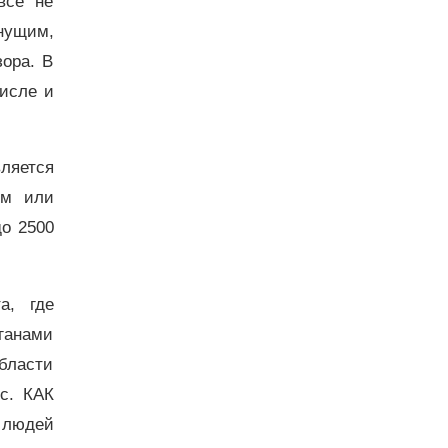
все не
онущим,
ора. В
числе и
вляется
ом или
о 2500
а, где
ганами
бласти
с. КАК
 людей