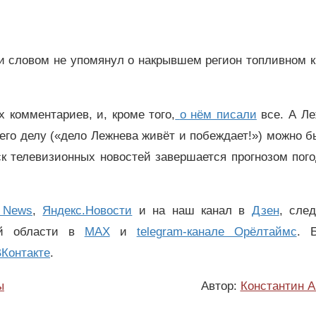
ни словом не упомянул о накрывшем регион топливном 
 комментариев, и, кроме того,
о нём писали
все. А Л
его делу («дело Лежнева живёт и побеждает!») можно 
к телевизионных новостей завершается прогнозом пог
 News
,
Яндекс.Новости
и на наш канал в
Дзен
, сле
ой области в
MAX
и
telegram-канале Орёлтаймс
. 
Контакте
.
ы
Автор:
Константин А