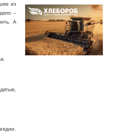
шее из
дело –
ить. А
а.
одетые,
гедии.