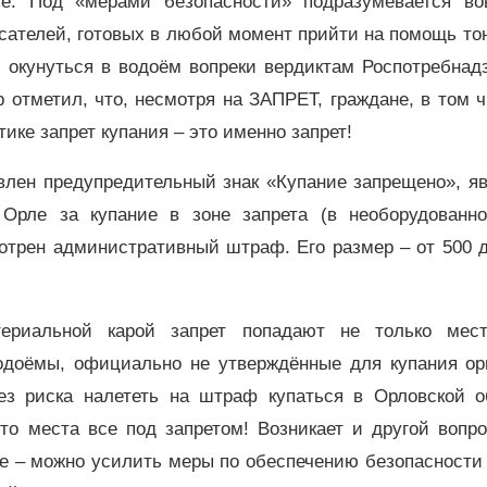
ие. Под «мерами безопасности» подразумевается во
сателей, готовых в любой момент прийти на помощь т
 окунуться в водоём вопреки вердиктам Роспотребнадз
 отметил, что, несмотря на ЗАПРЕТ, граждане, в том 
тике запрет купания – это именно запрет!
овлен предупредительный знак «Купание запрещено», я
Орле за купание в зоне запрета (в необорудованн
трен административный штраф. Его размер – от 500 д
ериальной карой запрет попадают не только мест
одоёмы, официально не утверждённые для купания ор
без риска налететь на штраф купаться в Орловской о
о места все под запретом! Возникает и другой вопро
е – можно усилить меры по обеспечению безопасности