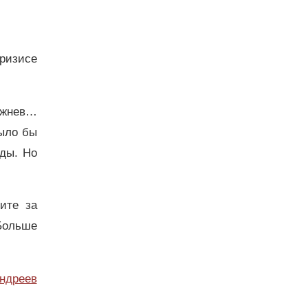
кризисе
ежнев…
было бы
оды. Но
дите за
Больше
ндреев