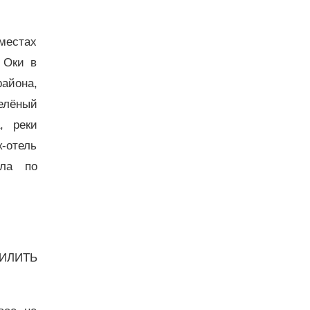
местах
 Оки в
айона,
Зелёный
, реки
-отель
ала по
СИЛИТЬ