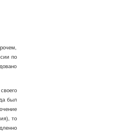
рочем,
ссии по
удовано
 своего
уда был
ючение
ия), то
дленно