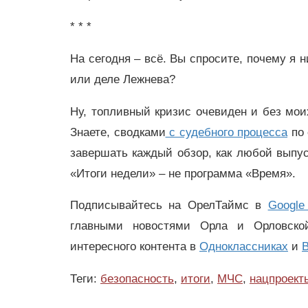
* * *
На сегодня – всё. Вы спросите, почему я 
или деле Лежнева?
Ну, топливный кризис очевиден и без моих
Знаете, сводками
с судебного процесса
по 
завершать каждый обзор, как любой выпус
«Итоги недели» – не программа «Время».
Подписывайтесь на ОрелТаймс в
Google
главными новостями Орла и Орловск
интересного контента в
Одноклассниках
и
В
Теги:
безопасность
,
итоги
,
МЧС
,
нацпроект