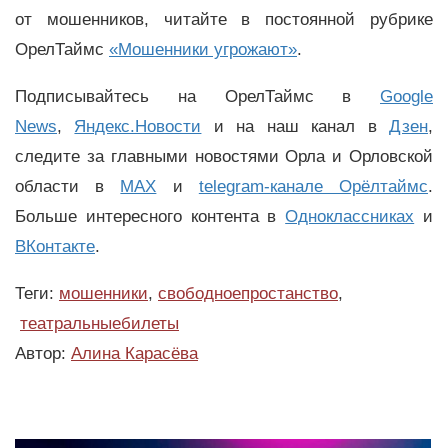
от мошенников, читайте в постоянной рубрике
ОрелТаймс
«Мошенники угрожают»
.
Подписывайтесь на ОрелТаймс в
Google
News
,
Яндекс.Новости
и на наш канал в
Дзен
,
следите за главными новостями Орла и Орловской
области в
MAX
и
telegram-канале Орёлтаймс
.
Больше интересного контента в
Одноклассниках
и
ВКонтакте
.
Теги:
мошенники
,
свободноепростанство
,
театральныебилеты
Автор:
Алина Карасёва