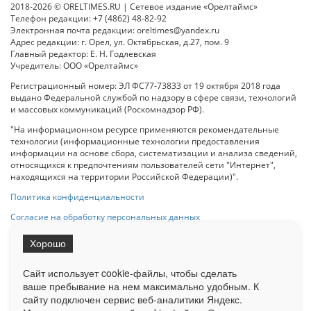
2018-2026 © ORELTIMES.RU | Сетевое издание «Орелтаймс»
Телефон редакции: +7 (4862) 48-82-92
Электронная почта редакции: oreltimes@yandex.ru
Адрес редакции: г. Орел, ул. Октябрьская, д.27, пом. 9
Главный редактор: Е. Н. Годлевская
Учредитель: ООО «Орелтаймс»
Регистрационный номер: ЭЛ ФС77-73833 от 19 октября 2018 года
выдано Федеральной службой по надзору в сфере связи, технологий
и массовых коммуникаций (Роскомнадзор РФ).
"На информационном ресурсе применяются рекомендательные
технологии (информационные технологии предоставления
информации на основе сбора, систематизации и анализа сведений,
относящихся к предпочтениям пользователей сети "Интернет",
находящихся на территории Российской Федерации)".
Политика конфиденциальности
Согласие на обработку персональных данных
Хорошо
При использовании любого материала с данного сайта гипер-ссылка
на Сетевое издание «ОрелТаймс» обязательна.
Сайт использует cookie-файлы, чтобы сделать
ваше пребывание на нем максимально удобным. К
cайту подключен сервис веб-аналитики Яндекс.
Ограниченная статистика посещаемости доступна на сайте