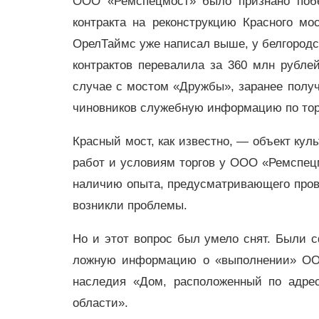
ООО «Ремспецмост» было признано побе
контракта на реконструкцию Красного мо
ОрелТаймс уже написал выше, у белгород
контрактов перевалила за 360 млн рубле
случае с мостом «Дружбы», заранее получ
чиновников служебную информацию по торг
Красный мост, как известно,
—
объект куль
работ и условиям торгов у ООО «Ремспец
наличию опыта, предусматривающего прове
возникли проблемы.
Но и этот вопрос был умело снят. Были
ложную информацию о «выполнении» ООО
наследия «Дом, расположенный по адрес
области».