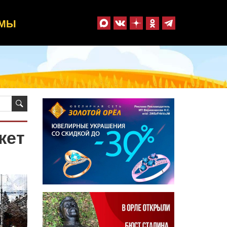
ММЫ
жет