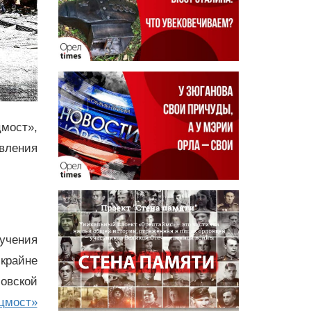
мост»,
явления
лучения
крайне
овской
цмост»