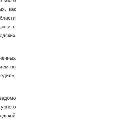
льного
х, как
бласти
ак и в
родских
ненных
ием по
ледия»,
ведомо
урного
одской