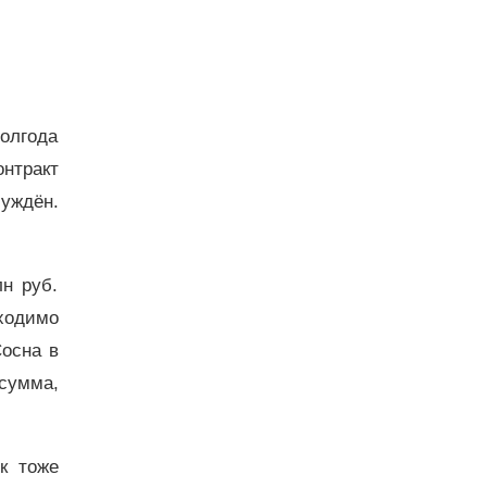
полгода
онтракт
уждён.
н руб.
ходимо
Сосна в
сумма,
к тоже