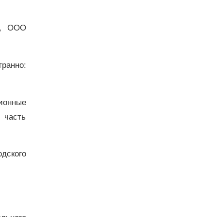
», ООО
ранно:
ионные
 часть
дского