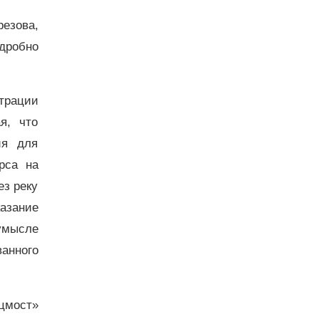
езова,
дробно
трации
я, что
ия для
рса на
ез реку
азание
умысле
анного
цмост»