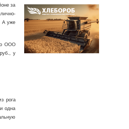
йоне за
лично-
. А уже
ио ООО
уб., у
з рога
ни одна
ральную