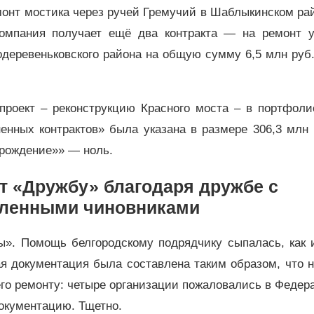
монт мостика через ручей Гремучий в Шаблыкинском ра
компания получает ещё два контракта — на ремонт у
деревеньковского района на общую сумму 6,5 млн руб
проект – реконструкцию Красного моста – в портфол
нных контрактов» была указана в размере 306,3 млн р
зрождение»» — ноль.
т «Дружбу» благодаря дружбе с
вленными чиновниками
ы». Помощь белгородскому подрядчику сыпалась, как и
ая документация была составлена таким образом, что 
его ремонту: четыре организации пожаловались в Феде
окументацию. Тщетно.