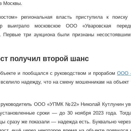
из Москвы.
остом» региональная власть приступила к поиску 
ер выиграло московское ООО «Уваровская перед
. Первые три аукциона были признаны несостоявшим
ст получил второй шанс
бъекте и пообщался с руководством и прорабом
ООО 
 вселило надежду, что на смену мошенникам на объек
да руководитель ООО «УПМК №22» Николай Кутлунин ув
 установленные сроки
—
до 30 ноября 2023 года. Тогд
цы сразу же показали
—
надежда есть. Буквально чере
ст, ещё через некоторое время на объекте появился к