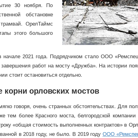
ытие 30 ноября. По
твенной обстановке
 трамвай. ОрелТаймс
тапы этого большого
в начале 2021 года. Подрядчиком стало ООО «Ремспец
е завершения работ на мосту «Дружба». На истории по
нии стоит остановиться отдельно.
е корни орловских мостов
ягко говоря, очень странных обстоятельствах. Для по
же тем более Красного моста, белгородской компании 
року «общая стоимость выполненных контрактов» в Орл
ванной в 2018 году, не было. В 2019 году
ООО «Ремспе