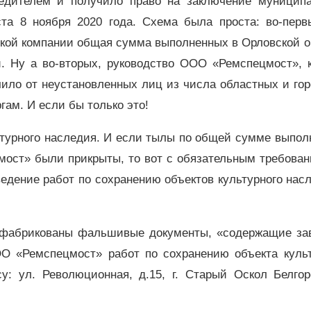
дителем и получило право на заключение муниципа
ста 8 ноября 2020 года. Схема была проста: во-первы
ской компании общая сумма выполненных в Орловской о
й. Ну а во-вторых, руководство ООО «Ремспецмост», к
ило от неустановленных лиц из числа областных и го
ам. И если бы только это!
турного наследия. И если тылы по общей сумме выпол
мост» были прикрыты, то вот с обязательным требован
дение работ по сохранению объектов культурного нас
 сфабрикованы фальшивые документы, «содержащие за
 «Ремспецмост» работ по сохранению объекта культ
у: ул. Революционная, д.15, г. Старый Оскол Белгор