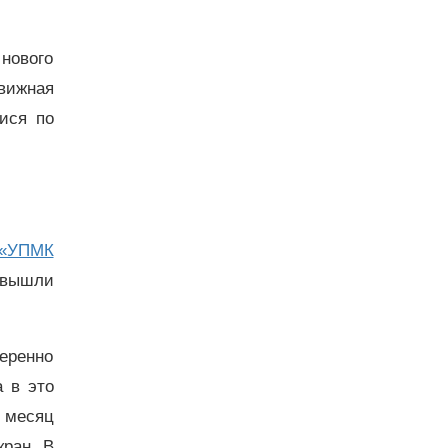
нового
вижная
ися по
«УПМК
т вышли
еренно
а в это
з месяц
ран. В