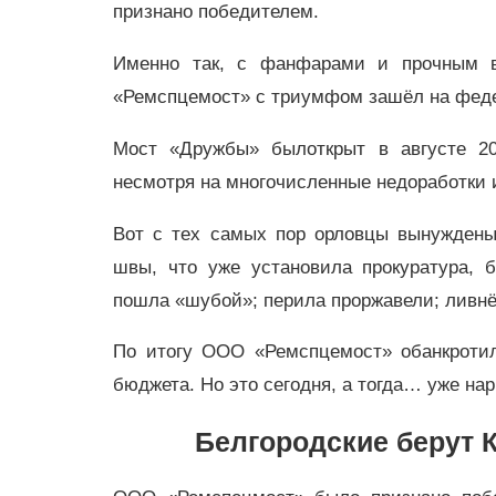
признано победителем.
Именно так, с фанфарами и прочным в
«Ремспцемост» с триумфом зашёл на феде
Мост «Дружбы» былоткрыт в августе 20
несмотря на многочисленные недоработки 
Вот с тех самых пор орловцы вынужден
швы, что уже установила прокуратура, 
пошла «шубой»; перила проржавели; ливнёв
По итогу ООО «Ремспцемост» обанкротил
бюджета. Но это сегодня, а тогда… уже на
Белгородские берут К