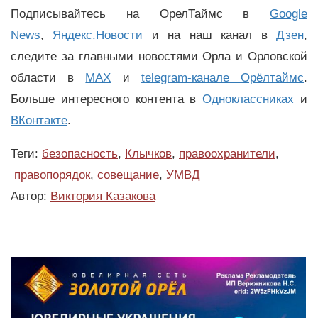
Подписывайтесь на ОрелТаймс в
Google
News
,
Яндекс.Новости
и на наш канал в
Дзен
,
следите за главными новостями Орла и Орловской
области в
MAX
и
telegram-канале Орёлтаймс
.
Больше интересного контента в
Одноклассниках
и
ВКонтакте
.
Теги:
безопасность
,
Клычков
,
правоохранители
,
правопорядок
,
совещание
,
УМВД
Автор:
Виктория Казакова