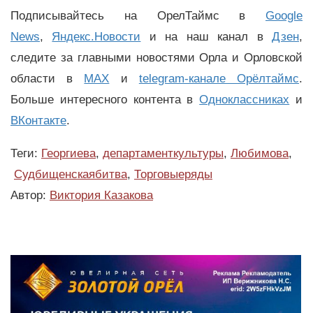
Подписывайтесь на ОрелТаймс в
Google
News
,
Яндекс.Новости
и на наш канал в
Дзен
,
следите за главными новостями Орла и Орловской
области в
MAX
и
telegram-канале Орёлтаймс
.
Больше интересного контента в
Одноклассниках
и
ВКонтакте
.
Теги:
Георгиева
,
департаменткультуры
,
Любимова
,
Судбищенскаябитва
,
Торговыеряды
Автор:
Виктория Казакова