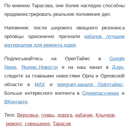
По мнению Тарасова, они более наглядно способны
продемонстрировать реальное положение дел.
Напомним: после широкого овощного резонанса
орловцы однозначно признали
кабачок лучшим
материалом для ремонта дорог
.
Подписывайтесь на ОрелТаймс в
Google
News
,
Яндекс.Новости
и на наш канал в
Дзен
,
следите за главными новостями Орла и Орловской
области в
MAX
и
telegram-канале Орёлтаймс
.
Больше интересного контента в
Одноклассниках
и
ВКонтакте
.
Теги:
Верховье
,
главы
,
дорога
,
кабачки
,
Клычков
,
ремонт
,
совещание
,
Тарасов