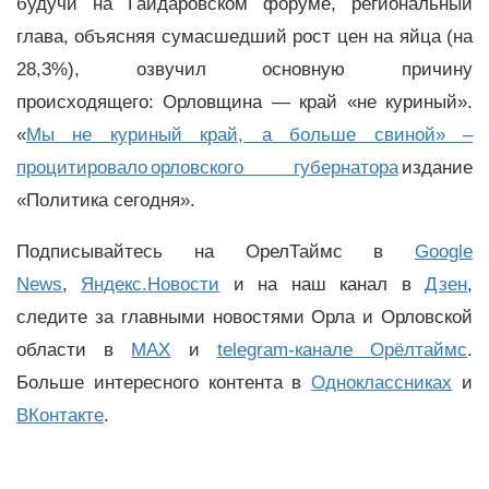
будучи на Гайдаровском форуме, региональный
глава, объясняя сумасшедший рост цен на яйца (на
28,3%), озвучил основную причину
происходящего: Орловщина — край «не куриный».
«
Мы не куриный край, а больше свиной» –
процитировало орловского губернатора
издание
«Политика сегодня».
Подписывайтесь на ОрелТаймс в
Google
News
,
Яндекс.Новости
и на наш канал в
Дзен
,
следите за главными новостями Орла и Орловской
области в
MAX
и
telegram-канале Орёлтаймс
.
Больше интересного контента в
Одноклассниках
и
ВКонтакте
.