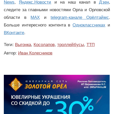
News
,
Яндекс.Новости
и на наш канал в
Дзен
,
следите за главными новостями Орла и Орловской
области в
MAX
и
telegram-канале Орёлтаймс
.
Больше интересного контента в
Одноклассниках
и
ВКонтакте
.
Теги:
Выгонка
,
Косолапов
,
троллейбусы
,
ТТП
Автор:
Иван Колесников