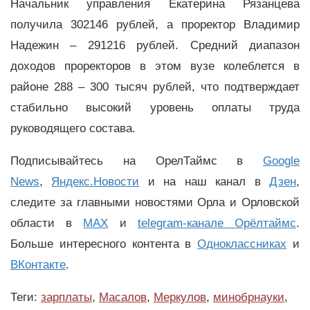
Начальник управления Екатерина Рязанцева
получила 302146 рублей, а проректор Владимир
Надежин – 291216 рублей. Средний диапазон
доходов проректоров в этом вузе колеблется в
районе 288 – 300 тысяч рублей, что подтверждает
стабильно высокий уровень оплаты труда
руководящего состава.
Подписывайтесь на ОрелТаймс в
Google
News
,
Яндекс.Новости
и на наш канал в
Дзен
,
следите за главными новостями Орла и Орловской
области в
MAX
и
telegram-канале Орёлтаймс
.
Больше интересного контента в
Одноклассниках
и
ВКонтакте
.
Теги:
зарплаты
,
Масалов
,
Меркулов
,
минобрнауки
,