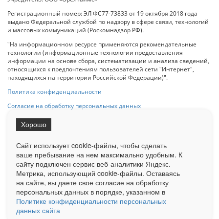
Регистрационный номер: ЭЛ ФС77-73833 от 19 октября 2018 года
выдано Федеральной службой по надзору в сфере связи, технологий
и массовых коммуникаций (Роскомнадзор РФ).
"На информационном ресурсе применяются рекомендательные
технологии (информационные технологии предоставления
информации на основе сбора, систематизации и анализа сведений,
относящихся к предпочтениям пользователей сети "Интернет",
находящихся на территории Российской Федерации)".
Политика конфиденциальности
Согласие на обработку персональных данных
Хорошо
При использовании любого материала с данного сайта гипер-ссылка
на Сетевое издание «ОрелТаймс» обязательна.
Сайт использует cookie-файлы, чтобы сделать
ваше пребывание на нем максимально удобным. К
cайту подключен сервис веб-аналитики Яндекс.
Ограниченная статистика посещаемости доступна на сайте
Метрика, использующий cookie-файлы. Оставаясь
Liveinternet.ru
. Подробная статистика для рекламодателей по запросу
на сайте, вы даете свое согласие на обработку
у менеджера.
персональных данных в порядке, указанном в
Реклама
Документы
О нас
Контакты
Политике конфиденциальности персональных
данных сайта