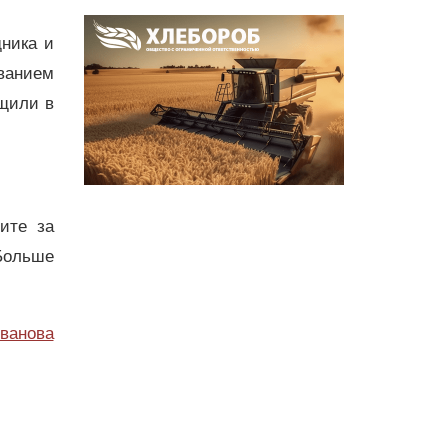
дника и
ванием
бщили в
дите за
Больше
ванова