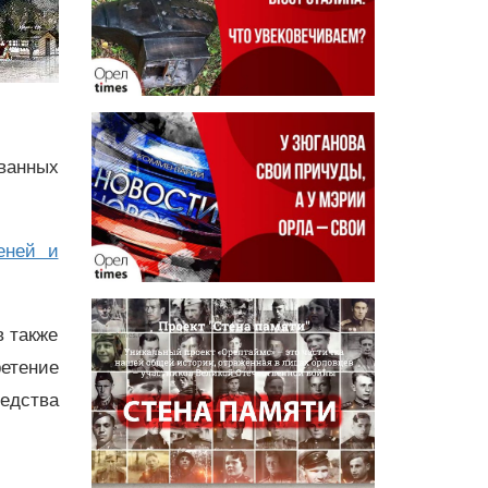
ванных
еней и
в также
етение
едства