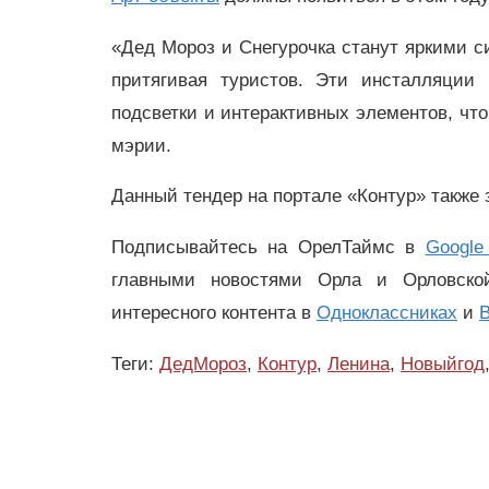
«Дед Мороз и Снегурочка станут яркими с
притягивая туристов. Эти инсталляции
подсветки и интерактивных элементов, чт
мэрии.
Данный тендер на портале «Контур» также 
Подписывайтесь на ОрелТаймс в
Google
главными новостями Орла и Орловск
интересного контента в
Одноклассниках
и
В
Теги:
ДедМороз
,
Контур
,
Ленина
,
Новыйгод