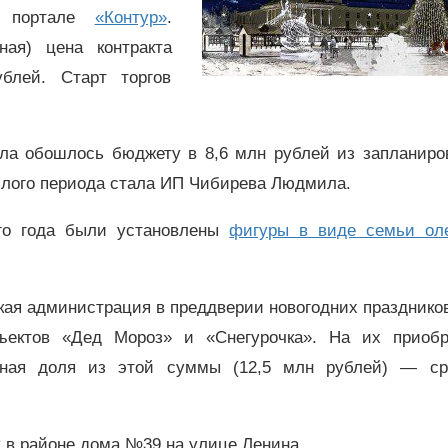
на портале
«Контур»
.
ная) цена контракта
блей. Старт торгов
рла обошлось бюджету в 8,6 млн рублей из запланиро
ошлого периода стала ИП Чибирева Людмила.
го года были установлены
фигуры в виде семьи ол
ская администрация в преддверии новогодних празднико
бъектов «Дед Мороз» и «Снегурочка». На их приобр
иная доля из этой суммы (12,5 млн рублей) — ср
 в районе дома №39 на улице Ленина.