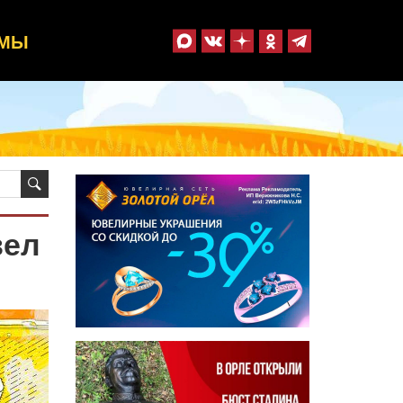
ММЫ
вел