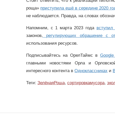
Стоит отметить, что к реализации пилотн
роща»
приступила ещё в середине 2020 го
не наблюдается. Правда, на словах обозна
Напомним, с
1 марта 2023 года
вступил
законов,
регулирующих обращение с 
использования ресурсов.
Подписывайтесь на ОрелТаймс в
Google
главными новостями Орла и Орловск
интересного контента в
Одноклассниках
и
В
Теги:
ЗелёнаяРоща
,
сортировкамусора
,
эко