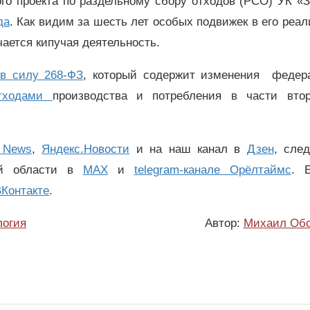
ого проекта по раздельному сбору отходов (РСО) УК «
да
.
Как видим за шесть лет особых подвижек в его реа
чается кипучая деятельность.
 в силу 268-ФЗ
, который содержит изменения федер
отходами
производства и потребления в части втор
 News
,
Яндекс.Новости
и на наш канал в
Дзен
, сле
ой области в
MAX
и
telegram-канале Орёлтаймс
. 
Контакте
.
логия
Автор:
Михаил Об