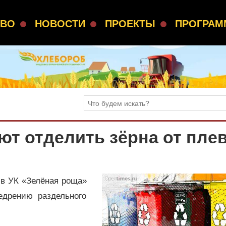
СВО
НОВОСТИ
ПРОЕКТЫ
ПРОГРА
т отделить зёрна от пле
 в УК «Зелёная роща»
едрению раздельного