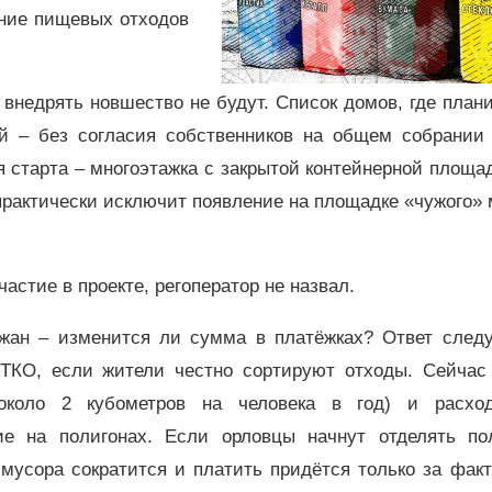
ение пищевых отходов
внедрять новшество не будут. Список домов, где план
ый – без согласия собственников на общем собрании 
 старта – многоэтажка с закрытой контейнерной площа
практически исключит появление на площадке «чужого»
астие в проекте, регоператор не назвал.
жан – изменится ли сумма в платёжках? Ответ след
з ТКО, если жители честно сортируют отходы. Сейчас
(около 2 кубометров на человека в год) и расхо
ние на полигонах. Если орловцы начнут отделять по
мусора сократится и платить придётся только за фак