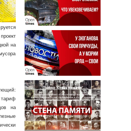
ируется
проект
дкой на
 мусора
ующий:
 тариф
дов на
лезные
тически