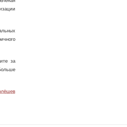
Зелёная
лизации
альных
ичного
дите за
Больше
олёшев