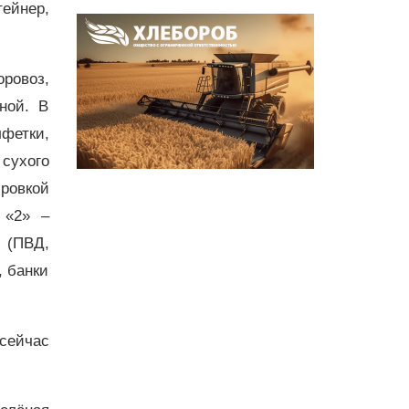
ейнер,
ровоз,
ной. В
лфетки,
 сухого
ировкой
 «2» –
 (ПВД,
, банки
сейчас