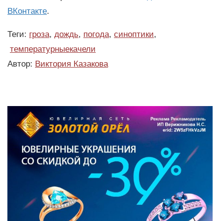
ВКонтакте
.
Теги:
гроза
,
дождь
,
погода
,
синоптики
,
температурныекачели
Автор:
Виктория Казакова