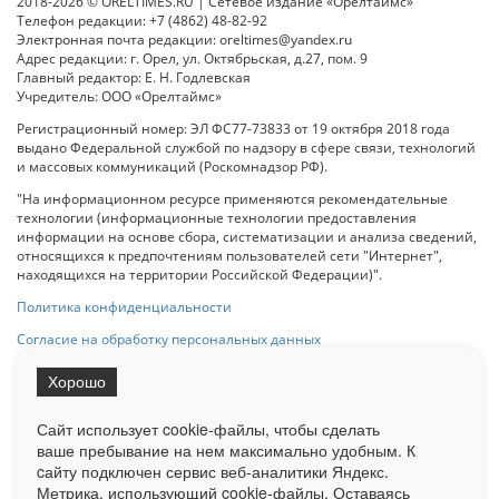
2018-2026 © ORELTIMES.RU | Сетевое издание «Орелтаймс»
Телефон редакции: +7 (4862) 48-82-92
Электронная почта редакции: oreltimes@yandex.ru
Адрес редакции: г. Орел, ул. Октябрьская, д.27, пом. 9
Главный редактор: Е. Н. Годлевская
Учредитель: ООО «Орелтаймс»
Регистрационный номер: ЭЛ ФС77-73833 от 19 октября 2018 года
выдано Федеральной службой по надзору в сфере связи, технологий
и массовых коммуникаций (Роскомнадзор РФ).
"На информационном ресурсе применяются рекомендательные
технологии (информационные технологии предоставления
информации на основе сбора, систематизации и анализа сведений,
относящихся к предпочтениям пользователей сети "Интернет",
находящихся на территории Российской Федерации)".
Политика конфиденциальности
Согласие на обработку персональных данных
Хорошо
При использовании любого материала с данного сайта гипер-ссылка
на Сетевое издание «ОрелТаймс» обязательна.
Сайт использует cookie-файлы, чтобы сделать
ваше пребывание на нем максимально удобным. К
cайту подключен сервис веб-аналитики Яндекс.
Ограниченная статистика посещаемости доступна на сайте
Метрика, использующий cookie-файлы. Оставаясь
Liveinternet.ru
. Подробная статистика для рекламодателей по запросу