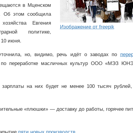
мещаются в Мценском
в. Об этом сообщила
 хозяйства Евгения
Изображение от freepik
арной политике,
 10 июня.
уточнила, но, видимо, речь идёт о заводах по
пере
е по переработке масличных культур ООО «МЭЗ ЮН
 зарплаты на них будет не менее 100 тысяч рублей,
нительные «плюшки» — доставку до работы, горячее пи
ткрытие
пяти новых производств
.