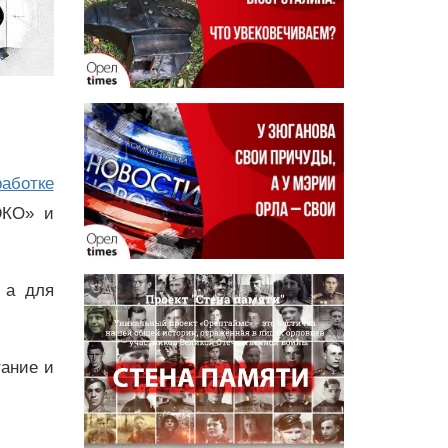
работке
ЭКО» и
 а для
тание и