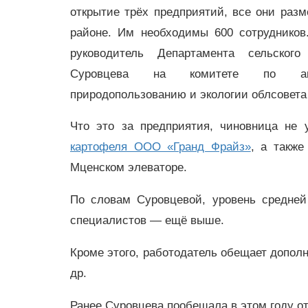
открытие трёх предприятий, все они раз
районе. Им необходимы 600 сотруднико
руководитель Департамента сельского
Суровцева на комитете по агр
природопользованию и экологии облсовета
Что это за предприятия, чиновница не 
картофеля ООО «Гранд Фрайз»
, а такж
Мценском элеваторе.
По словам Суровцевой, уровень средней
специалистов — ещё выше.
Кроме этого, работодатель обещает допол
др.
Ранее Суровцева пообещала в этом году о