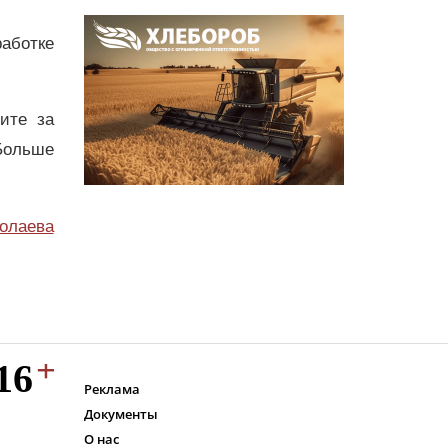
аботке
дите за
Больше
олаева
Реклама
Документы
О нас