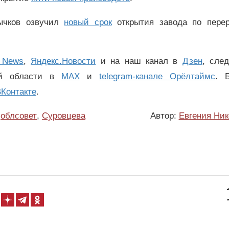
лычков озвучил
новый срок
открытия завода по перер
 News
,
Яндекс.Новости
и на наш канал в
Дзен
, сле
ой области в
MAX
и
telegram-канале Орёлтаймс
. 
Контакте
.
облсовет
,
Суровцева
Автор:
Евгения Ник