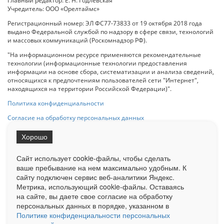
Главный редактор: Е. Н. Годлевская
Учредитель: ООО «Орелтаймс»
Регистрационный номер: ЭЛ ФС77-73833 от 19 октября 2018 года
выдано Федеральной службой по надзору в сфере связи, технологий
и массовых коммуникаций (Роскомнадзор РФ).
"На информационном ресурсе применяются рекомендательные
технологии (информационные технологии предоставления
информации на основе сбора, систематизации и анализа сведений,
относящихся к предпочтениям пользователей сети "Интернет",
находящихся на территории Российской Федерации)".
Политика конфиденциальности
Согласие на обработку персональных данных
Хорошо
При использовании любого материала с данного сайта гипер-ссылка
на Сетевое издание «ОрелТаймс» обязательна.
Сайт использует cookie-файлы, чтобы сделать
ваше пребывание на нем максимально удобным. К
cайту подключен сервис веб-аналитики Яндекс.
Ограниченная статистика посещаемости доступна на сайте
Метрика, использующий cookie-файлы. Оставаясь
Liveinternet.ru
. Подробная статистика для рекламодателей по запросу
на сайте, вы даете свое согласие на обработку
у менеджера.
персональных данных в порядке, указанном в
Реклама
Документы
О нас
Контакты
Политике конфиденциальности персональных