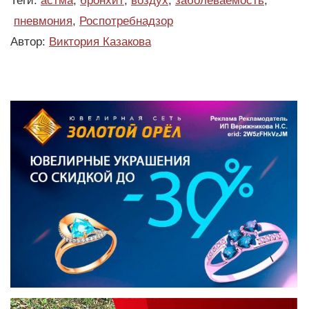
Теги:
астма
,
бронхит
,
воздух
,
заболеваемость
,
пневмония
,
Роспотребнадзор
Автор:
Виктория Казакова