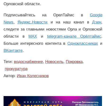
Орловской области.
Подписывайтесь на ОрелТаймс в
Google
News
,
Яндекс.Новости
и на наш канал в
Дзен
,
следите за главными новостями Орла и Орловской
области в
MAX
и
telegram-канале Орёлтаймс
.
Больше интересного контента в
Одноклассниках
и
ВКонтакте
.
Теги:
водоснабжение
,
Новосиль
,
Покровка
,
прокуратура
Автор:
Иван Колесников