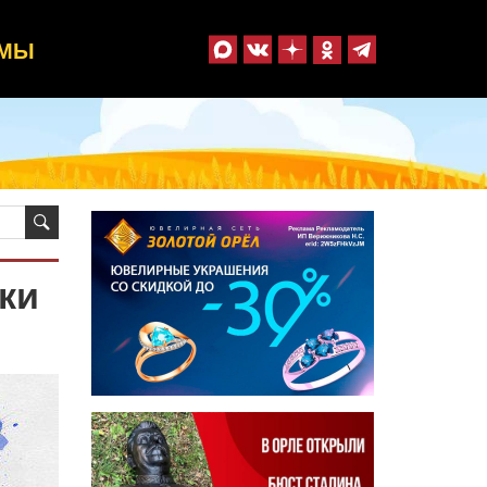
ММЫ
ки