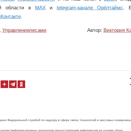
ой области в
MAX
и
telegram-канале Орёлтаймс
. 
Контакте
.
,
Управлениелесами
Автор:
Виктория К
дано Федеральной службой по надзору в сфере связи, технологий и массовых коммуника
логии (информационные технологии предоставления информации на основе сбора,