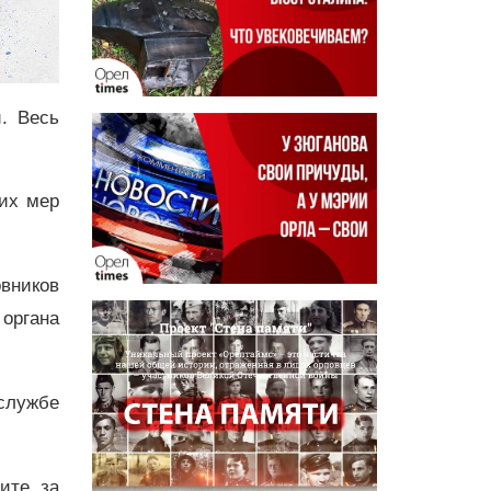
. Весь
ких мер
овников
органа
службе
дите за