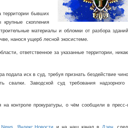
на территории бывших
ы крупные скопления
строительные материалы и обломки от разбора зданий
чве, нанося ущерб лесной экосистеме.
ласти, ответственное за указанные территории, ника
ра подала иск в суд, требуя признать бездействие чин
ть свалки. Заводской суд требования надзорного 
я на контроле прокуратуры, о чём сообщили в пресс-
 News
,
Яндекс.Новости
и на наш канал в
Дзен
, сле