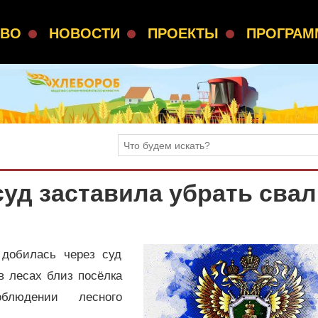
СВО
НОВОСТИ
ПРОЕКТЫ
ПРОГРА
суд заставила убрать свал
 добилась через суд
в лесах близ посёлка
людении лесного