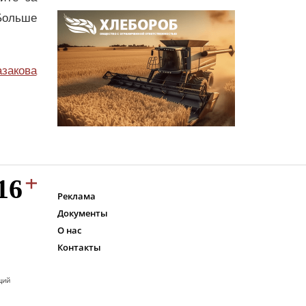
Больше
азакова
Реклама
Документы
О нас
Контакты
ций