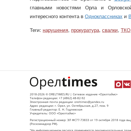
главными новостями Орла и Орловск
интересного контента в
Одноклассниках
и
В
Теги:
нарушения
,
прокуратура
,
свалки
,
ТКО
2018-2026 © ORELTIMES.RU | Сетевое издание «Орелтаймс»
Телефон редакции: +7 (4862) 48-82-92
Электронная почта редакции: oreltimes@yandex.ru
Адрес редакции: г. Орел, ул. Октябрьская, д.27, пом. 9
Главный редактор: Е. Н. Годлевская
Учредитель: ООО «Орелтаймс»
Регистрационный номер: ЭЛ ФС77-73833 от 19 октября 2018 года вы
(Роскомнадзор РФ).
"На информационном ресурсе применяются рекомендательные техно