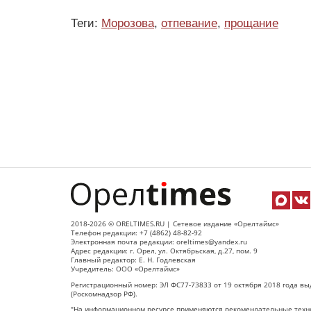
Теги:
Морозова
,
отпевание
,
прощание
2018-2026 © ORELTIMES.RU | Сетевое издание «Орелтаймс»
Телефон редакции: +7 (4862) 48-82-92
Электронная почта редакции: oreltimes@yandex.ru
Адрес редакции: г. Орел, ул. Октябрьская, д.27, пом. 9
Главный редактор: Е. Н. Годлевская
Учредитель: ООО «Орелтаймс»
Регистрационный номер: ЭЛ ФС77-73833 от 19 октября 2018 года вы
(Роскомнадзор РФ).
"На информационном ресурсе применяются рекомендательные техно