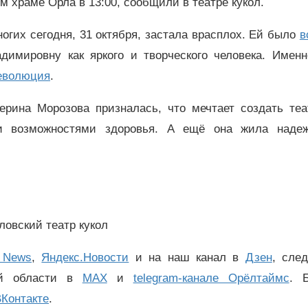
м храме Орла в 13:00, сообщили в театре кукол.
огих сегодня, 31 октября, застала врасплох. Ей было
в
димировну как яркого и творческого человека. Именн
еволюция
.
ерина Морозова призналась, что мечтает создать теа
и возможностями здоровья. А ещё она жила наде
ловский театр кукол
 News
,
Яндекс.Новости
и на наш канал в
Дзен
, сле
ой области в
MAX
и
telegram-канале Орёлтаймс
. 
Контакте
.