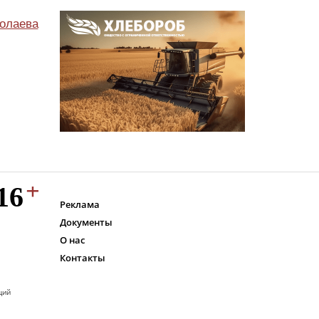
олаева
Реклама
Документы
О нас
Контакты
ций