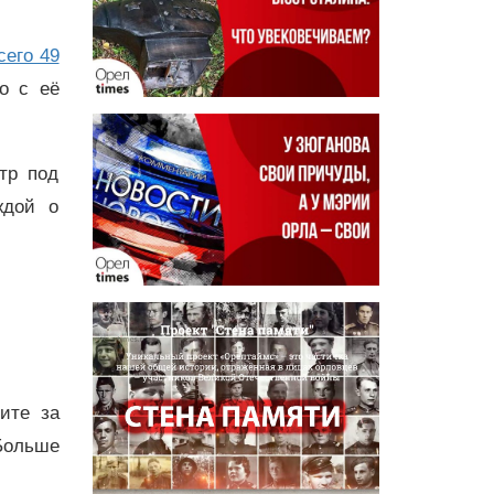
сего 49
о с её
тр под
ждой о
дите за
Больше