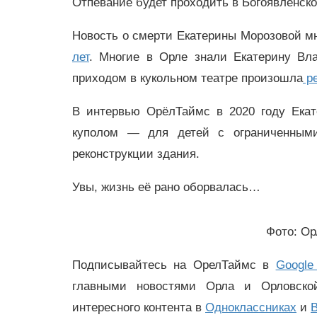
Отпевание будет проходить в Богоявленско
Новость о смерти Екатерины Морозовой мн
лет
. Многие в Орле знали Екатерину Вла
приходом в кукольном театре произошла
р
В интервью ОрёлТаймс в 2020 году Екат
куполом — для детей с ограниченным
реконструкции здания.
Увы, жизнь её рано оборвалась…
Фото: Ор
Подписывайтесь на ОрелТаймс в
Google
главными новостями Орла и Орловск
интересного контента в
Одноклассниках
и
В