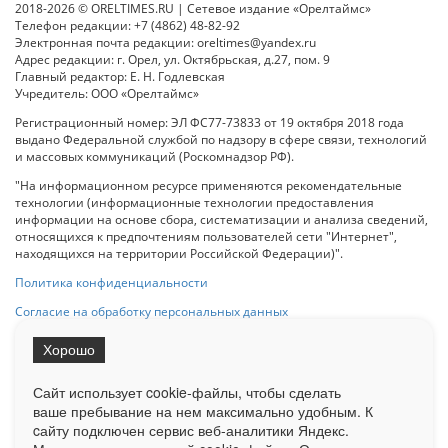
2018-2026 © ORELTIMES.RU | Сетевое издание «Орелтаймс»
Телефон редакции: +7 (4862) 48-82-92
Электронная почта редакции: oreltimes@yandex.ru
Адрес редакции: г. Орел, ул. Октябрьская, д.27, пом. 9
Главный редактор: Е. Н. Годлевская
Учредитель: ООО «Орелтаймс»
Регистрационный номер: ЭЛ ФС77-73833 от 19 октября 2018 года
выдано Федеральной службой по надзору в сфере связи, технологий
и массовых коммуникаций (Роскомнадзор РФ).
"На информационном ресурсе применяются рекомендательные
технологии (информационные технологии предоставления
информации на основе сбора, систематизации и анализа сведений,
относящихся к предпочтениям пользователей сети "Интернет",
находящихся на территории Российской Федерации)".
Политика конфиденциальности
Согласие на обработку персональных данных
Хорошо
При использовании любого материала с данного сайта гипер-ссылка
на Сетевое издание «ОрелТаймс» обязательна.
Сайт использует cookie-файлы, чтобы сделать
ваше пребывание на нем максимально удобным. К
cайту подключен сервис веб-аналитики Яндекс.
Ограниченная статистика посещаемости доступна на сайте