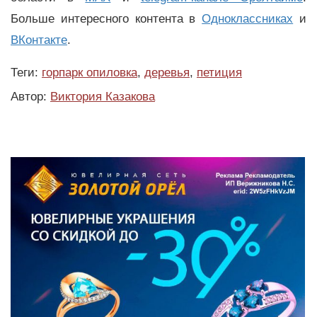
Больше интересного контента в
Одноклассниках
и
ВКонтакте
.
Теги:
горпарк опиловка
,
деревья
,
петиция
Автор:
Виктория Казакова