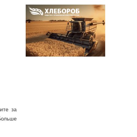
дите за
Больше