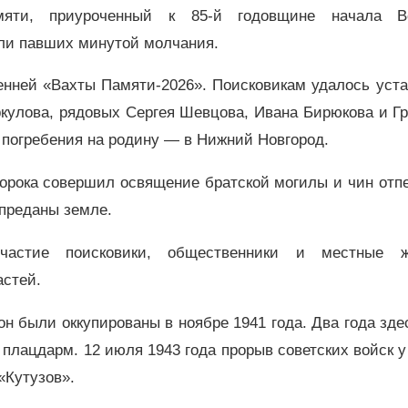
мяти, приуроченный к 85-й годовщине начала В
ли павших минутой молчания.
енней «Вахты Памяти-2026». Поисковикам удалось уста
кулова, рядовых Сергея Шевцова, Ивана Бирюкова и Г
 погребения на родину — в Нижний Новгород.
орока совершил освящение братской могилы и чин отпе
 преданы земле.
частие поисковики, общественники и местные ж
астей.
н были оккупированы в ноябре 1941 года. Два года зд
плацдарм. 12 июля 1943 года прорыв советских войск 
«Кутузов».