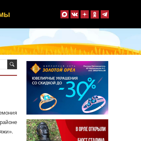
ММЫ
емония
 районе
яжи».