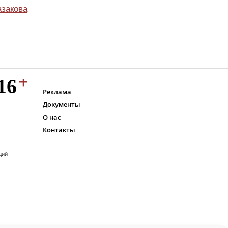
азакова
Реклама
Документы
О нас
Контакты
ций