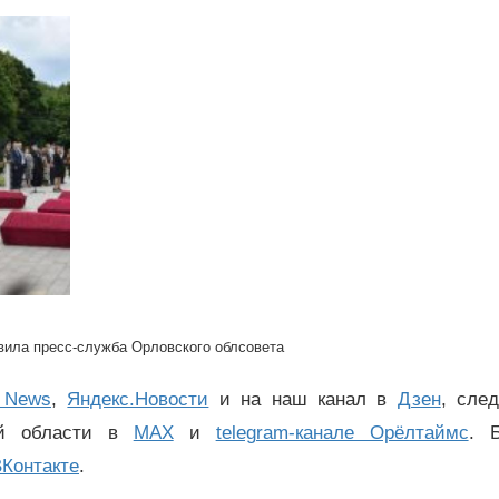
ила пресс-служба Орловского облсовета
 News
,
Яндекс.Новости
и на наш канал в
Дзен
, сле
ой области в
MAX
и
telegram-канале Орёлтаймс
. 
Контакте
.