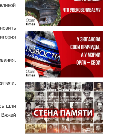
еликой
новить
ригория
вания.
ители,
есь шли
у Вяжей