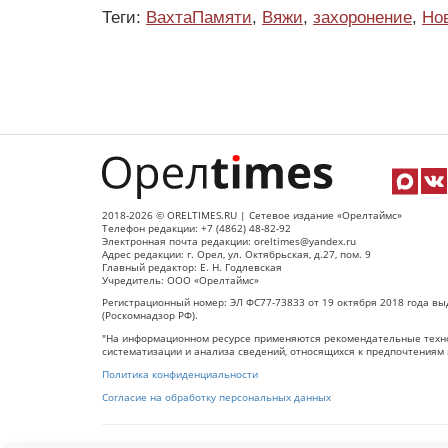
Теги:
ВахтаПамяти
,
Вяжи
,
захоронение
,
Но
2018-2026 © ORELTIMES.RU | Сетевое издание «Орелтаймс»
Телефон редакции: +7 (4862) 48-82-92
Электронная почта редакции: oreltimes@yandex.ru
Адрес редакции: г. Орел, ул. Октябрьская, д.27, пом. 9
Главный редактор: Е. Н. Годлевская
Учредитель: ООО «Орелтаймс»
Регистрационный номер: ЭЛ ФС77-73833 от 19 октября 2018 года вы
(Роскомнадзор РФ).
"На информационном ресурсе применяются рекомендательные техно
систематизации и анализа сведений, относящихся к предпочтениям 
Политика конфиденциальности
Согласие на обработку персональных данных