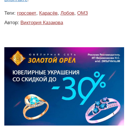
Теги:
горсовет
,
Карасёв
,
Лобов
,
ОМЗ
Автор:
Виктория Казакова