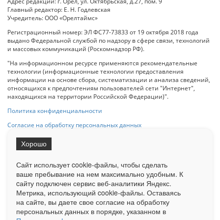
Адрес редакции: г. Орел, ул. Октябрьская, д.27, пом. 9
Главный редактор: Е. Н. Годлевская
Учредитель: ООО «Орелтаймс»
Регистрационный номер: ЭЛ ФС77-73833 от 19 октября 2018 года
выдано Федеральной службой по надзору в сфере связи, технологий
и массовых коммуникаций (Роскомнадзор РФ).
"На информационном ресурсе применяются рекомендательные
технологии (информационные технологии предоставления
информации на основе сбора, систематизации и анализа сведений,
относящихся к предпочтениям пользователей сети "Интернет",
находящихся на территории Российской Федерации)".
Политика конфиденциальности
Согласие на обработку персональных данных
Хорошо
При использовании любого материала с данного сайта гипер-ссылка
на Сетевое издание «ОрелТаймс» обязательна.
Сайт использует cookie-файлы, чтобы сделать
ваше пребывание на нем максимально удобным. К
cайту подключен сервис веб-аналитики Яндекс.
Ограниченная статистика посещаемости доступна на сайте
Метрика, использующий cookie-файлы. Оставаясь
Liveinternet.ru
. Подробная статистика для рекламодателей по запросу
у менеджера.
на сайте, вы даете свое согласие на обработку
персональных данных в порядке, указанном в