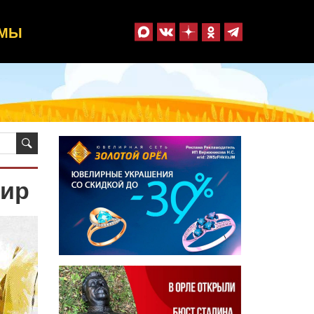
ММЫ
тир