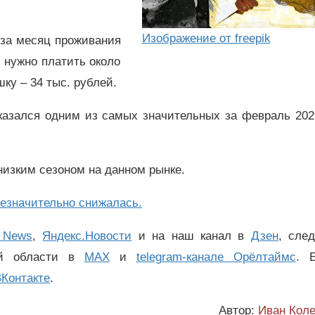
Изображение от freepik
 за месяц проживания
 нужно платить около
шку – 34 тыс. рублей.
оказался одним из самых значительных за февраль 202
низким сезоном на данном рынке.
езначительно снижалась.
 News
,
Яндекс.Новости
и на наш канал в
Дзен
, сле
ой области в
MAX
и
telegram-канале Орёлтаймс
. 
Контакте
.
Автор:
Иван Коле