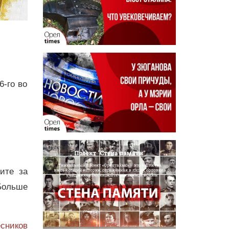
6-го во
дите за
Больше
сников