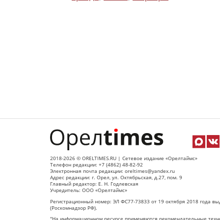
2018-2026 © ORELTIMES.RU | Сетевое издание «Орелтаймс»
Телефон редакции: +7 (4862) 48-82-92
Электронная почта редакции: oreltimes@yandex.ru
Адрес редакции: г. Орел, ул. Октябрьская, д.27, пом. 9
Главный редактор: Е. Н. Годлевская
Учредитель: ООО «Орелтаймс»
Регистрационный номер: ЭЛ ФС77-73833 от 19 октября 2018 года вы
(Роскомнадзор РФ).
"На информационном ресурсе применяются рекомендательные техно