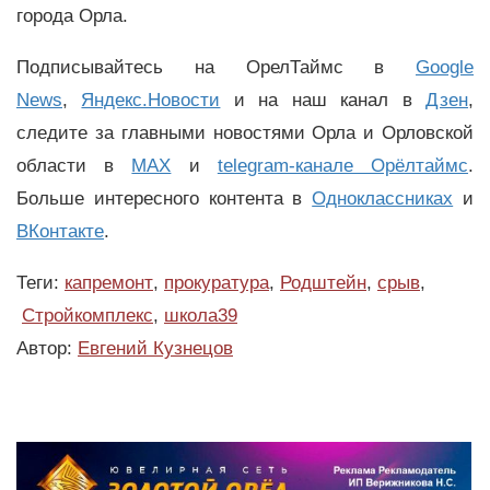
города Орла.
Подписывайтесь на ОрелТаймс в
Google
News
,
Яндекс.Новости
и на наш канал в
Дзен
,
следите за главными новостями Орла и Орловской
области в
MAX
и
telegram-канале Орёлтаймс
.
Больше интересного контента в
Одноклассниках
и
ВКонтакте
.
Теги:
капремонт
,
прокуратура
,
Родштейн
,
срыв
,
Стройкомплекс
,
школа39
Автор:
Евгений Кузнецов