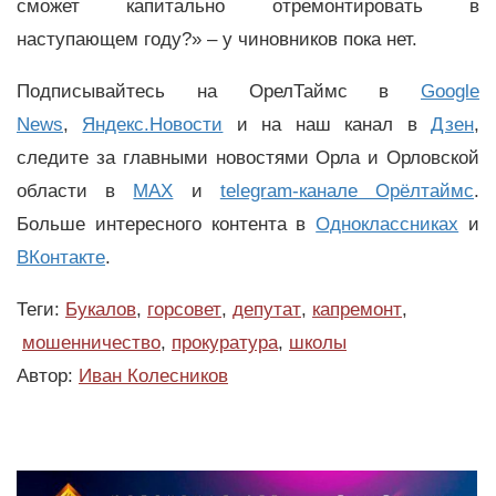
сможет капитально отремонтировать в
наступающем году?» – у чиновников пока нет.
Подписывайтесь на ОрелТаймс в
Google
News
,
Яндекс.Новости
и на наш канал в
Дзен
,
следите за главными новостями Орла и Орловской
области в
MAX
и
telegram-канале Орёлтаймс
.
Больше интересного контента в
Одноклассниках
и
ВКонтакте
.
Теги:
Букалов
,
горсовет
,
депутат
,
капремонт
,
мошенничество
,
прокуратура
,
школы
Автор:
Иван Колесников