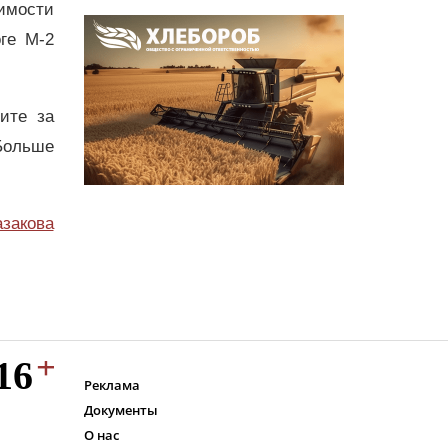
димости
ге М-2
дите за
Больше
азакова
Реклама
Документы
О нас