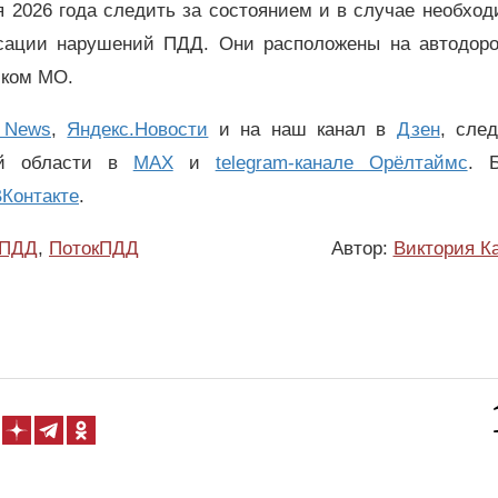
я 2026 года следить за состоянием и в случае необхо
сации нарушений ПДД. Они расположены на автодоро
вском МО.
 News
,
Яндекс.Новости
и на наш канал в
Дзен
, сле
ой области в
MAX
и
telegram-канале Орёлтаймс
. 
Контакте
.
ПДД
,
ПотокПДД
Автор:
Виктория К