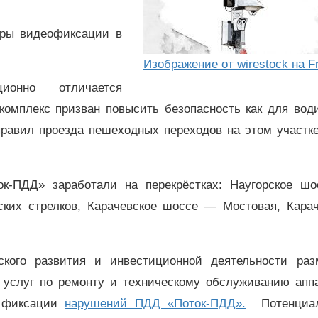
еры видеофиксации в
Изображение от wirestock на F
ионно отличается
омплекс призван повысить безопасность как для води
правил проезда пешеходных переходов на этом участке
ок-ПДД» заработали на перекрёстках: Наугорское ш
ких стрелков, Карачевское шоссе — Мостовая, Карач
ского развития и инвестиционной деятельности раз
е услуг по ремонту и техническому обслуживанию аппа
й фиксации
нарушений ПДД «Поток-ПДД».
Потенциал