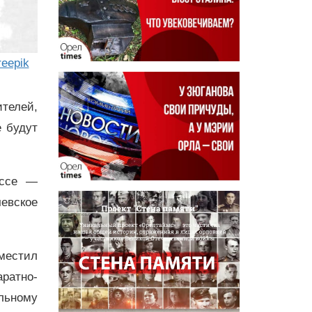
reepik
телей,
 будут
оссе —
евское
местил
ратно-
ьному