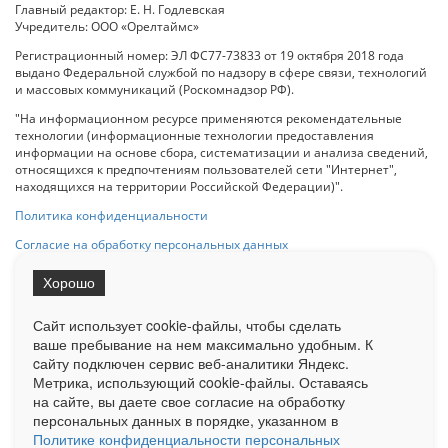
Главный редактор: Е. Н. Годлевская
Учредитель: ООО «Орелтаймс»
Регистрационный номер: ЭЛ ФС77-73833 от 19 октября 2018 года
выдано Федеральной службой по надзору в сфере связи, технологий
и массовых коммуникаций (Роскомнадзор РФ).
"На информационном ресурсе применяются рекомендательные
технологии (информационные технологии предоставления
информации на основе сбора, систематизации и анализа сведений,
относящихся к предпочтениям пользователей сети "Интернет",
находящихся на территории Российской Федерации)".
Политика конфиденциальности
Согласие на обработку персональных данных
Хорошо
При использовании любого материала с данного сайта гипер-ссылка
на Сетевое издание «ОрелТаймс» обязательна.
Сайт использует cookie-файлы, чтобы сделать
ваше пребывание на нем максимально удобным. К
cайту подключен сервис веб-аналитики Яндекс.
Ограниченная статистика посещаемости доступна на сайте
Метрика, использующий cookie-файлы. Оставаясь
Liveinternet.ru
. Подробная статистика для рекламодателей по запросу
у менеджера.
на сайте, вы даете свое согласие на обработку
персональных данных в порядке, указанном в
Реклама
Документы
О нас
Контакты
Политике конфиденциальности персональных