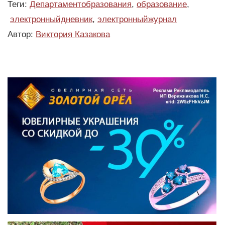
Теги:
Департаментобразования
,
образование
,
электронныйдневник
,
электронныйжурнал
Автор:
Виктория Казакова