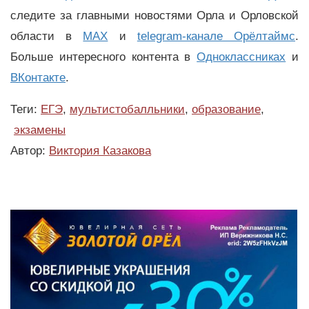
следите за главными новостями Орла и Орловской
области в
MAX
и
telegram-канале Орёлтаймс
.
Больше интересного контента в
Одноклассниках
и
ВКонтакте
.
Теги:
ЕГЭ
,
мультистобалльники
,
образование
,
экзамены
Автор:
Виктория Казакова