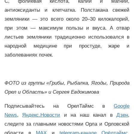
C, фолиевая кислота, калий и магний,
антиоксиданты и клетчатка. Полстакана свежей
земляники — это всего около 20–30 килокалорий,
при этом — максимум пользы и вкуса. А отвар
листьев земляники традиционно использовался в
народной медицине при простуде, жаре и
заболеваниях почек.
ФОТО из группы «
Грибы, Рыбалка, Ягоды, Природа
Орел и Область» и Сергея Евдокимова
Подписывайтесь на ОрелТаймс в
Google
News
,
Яндекс.Новости
и на наш канал в
Дзен
,
следите за главными новостями Орла и Орловской
области в
MAX
и
telegram-канале Орёлтаймс
.