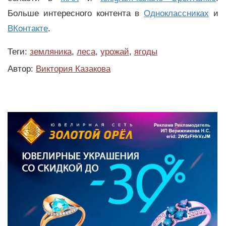
Больше интересного контента в
Одноклассниках
и
ВКонтакте
.
Теги:
земляника
,
леса
,
урожай
,
ягоды
Автор:
Виктория Казакова