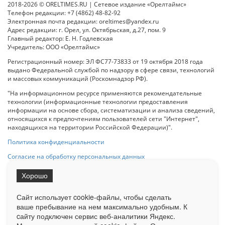
2018-2026 © ORELTIMES.RU | Сетевое издание «Орелтаймс»
Телефон редакции: +7 (4862) 48-82-92
Электронная почта редакции: oreltimes@yandex.ru
Адрес редакции: г. Орел, ул. Октябрьская, д.27, пом. 9
Главный редактор: Е. Н. Годлевская
Учредитель: ООО «Орелтаймс»
Регистрационный номер: ЭЛ ФС77-73833 от 19 октября 2018 года
выдано Федеральной службой по надзору в сфере связи, технологий
и массовых коммуникаций (Роскомнадзор РФ).
"На информационном ресурсе применяются рекомендательные
технологии (информационные технологии предоставления
информации на основе сбора, систематизации и анализа сведений,
относящихся к предпочтениям пользователей сети "Интернет",
находящихся на территории Российской Федерации)".
Политика конфиденциальности
Согласие на обработку персональных данных
Хорошо
При использовании любого материала с данного сайта гипер-ссылка
на Сетевое издание «ОрелТаймс» обязательна.
Сайт использует cookie-файлы, чтобы сделать
ваше пребывание на нем максимально удобным. К
cайту подключен сервис веб-аналитики Яндекс.
Ограниченная статистика посещаемости доступна на сайте