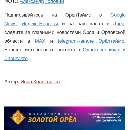
ФОТО
Александр Головин
Подписывайтесь на ОрелТаймс в
Google
News
,
Яндекс.Новости
и на наш канал в
Дзен
,
следите за главными новостями Орла и Орловской
области в
MAX
и
telegram-канале Орёлтаймс
.
Больше интересного контента в
Одноклассниках
и
ВКонтакте
.
Автор:
Иван Колесников