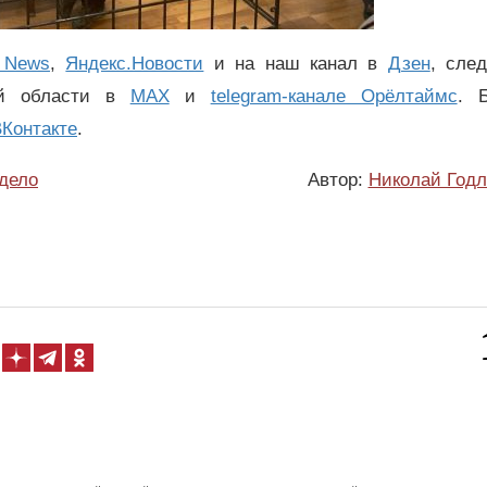
 News
,
Яндекс.Новости
и на наш канал в
Дзен
, сле
ой области в
MAX
и
telegram-канале Орёлтаймс
. 
Контакте
.
дело
Автор:
Николай Годл