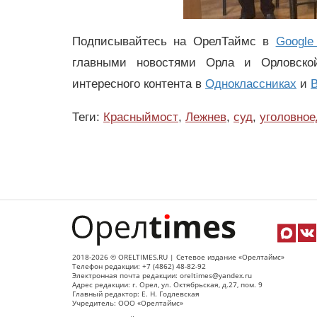
Подписывайтесь на ОрелТаймс в
Google
главными новостями Орла и Орловск
интересного контента в
Одноклассниках
и
В
Теги:
Красныймост
,
Лежнев
,
суд
,
уголовное
2018-2026 © ORELTIMES.RU | Сетевое издание «Орелтаймс»
Телефон редакции: +7 (4862) 48-82-92
Электронная почта редакции: oreltimes@yandex.ru
Адрес редакции: г. Орел, ул. Октябрьская, д.27, пом. 9
Главный редактор: Е. Н. Годлевская
Учредитель: ООО «Орелтаймс»