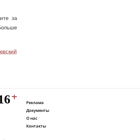
дите за
Больше
евский
Реклама
Документы
О нас
Контакты