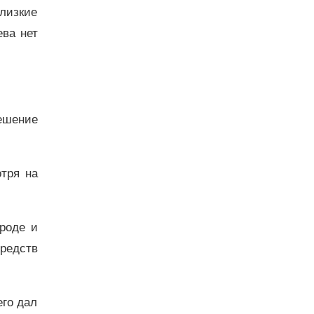
близкие
ева нет
ешение
тря на
роде и
редств
его дал