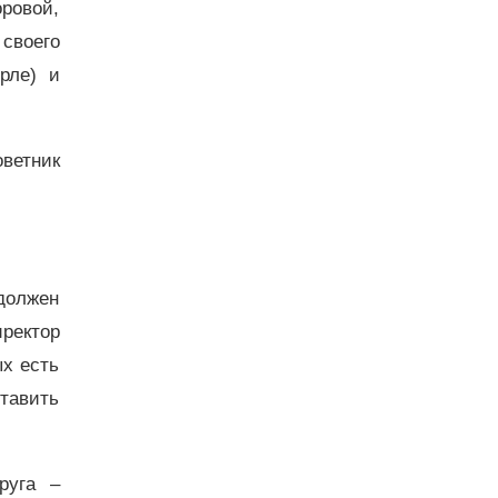
оровой,
 своего
рле) и
ветник
должен
ректор
х есть
тавить
руга –