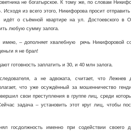
оветника не богатырское. К тому же, по словам Никиф
 Исходя из всего этого, Никифорова просит отправить
 идёт о съёмной квартире на ул. Достоевского в О
тить любую сумму залога.
 я имею, – дополняет хвалебную речь Никифоровой со
еньги я не брал!
ют готовность заплатить и 30, и 40 млн залога.
ледователя, а не адвоката, считает, что Лежнев 
олагает, что уже осуждённый за мошенничество генди
ершил свои преступления в группе лиц, среди которы
ейчас задача – установить этот круг лиц, чтобы пос
анял госдолжность именно при содействии своего д