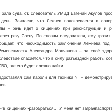
 зала суда, ст. следователь УМВД Евгений Акулов про
 день. Заявлено, что Лежнев подозревается в сове
ппы – речь идёт о хищениях при реконструкции и р
ерез реку Сосну. По словам следователя, ему грозит 
общает, что необходимость заключения Лежнева под 
емспецмост» Александра Молчанова – за своё здор
следствие опасается, что в силу разъездной работы со
СВО, где его будет сложно найти.
редоставлял сам пароли для техники ? – демонстрируе
нев.
м <в хищениях>разобраться… У меня нет загранпаспорт