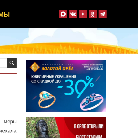
ММЫ
 меры
риехала