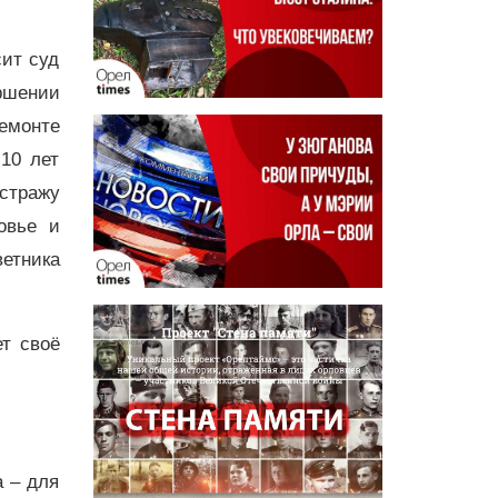
сит суд
ршении
емонте
10 лет
стражу
овье и
ветника
т своё
а – для