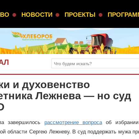
СВО
НОВОСТИ
ПРОЕКТЫ
ПРОГРА
АЛ
ки и духовенство
етника Лежнева — но суд
О
рла завершилось
рассмотрение вопроса
об избрании
кой области Сергею Лежневу. В суд поддержать мужа п