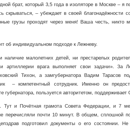
дной брат, который 3,5 года в изоляторе в Москве – я 
ь скрываться, – убеждает в своей благонадёжности с
рные грузы проходят через меня! Ваша честь, никто м
ит об индивидуальном подходе к Лежневу.
и наличие малолетних детей, ни престарелых родител
 и артиллерии врага выполняет свои задачи». За Л
ховский Тихон, а замгубернатора Вадим Тарасов по
тник – компетентный сотрудник. Именно он предост
 губернатора, пользуется авторитетом, поддерживает 
 Тут и Почётная грамота Совета Федерации, и 7 ме
ые перечисляли почти 10 минут. В общем, сплошной по
епздрав подготовил документы о его состоянии. Не