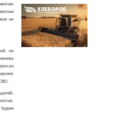
помогаю
оветник
еня не
ей, ни
ежнева
дписал
авляет
СВО.
далей,
зитив.
 будем