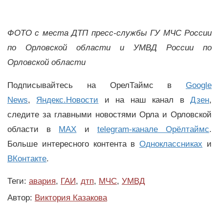
ФОТО с места ДТП пресс-службы ГУ МЧС России
по Орловской области и УМВД России по
Орловской области
Подписывайтесь на ОрелТаймс в
Google
News
,
Яндекс.Новости
и на наш канал в
Дзен
,
следите за главными новостями Орла и Орловской
области в
MAX
и
telegram-канале Орёлтаймс
.
Больше интересного контента в
Одноклассниках
и
ВКонтакте
.
Теги:
авария
,
ГАИ
,
дтп
,
МЧС
,
УМВД
Автор:
Виктория Казакова