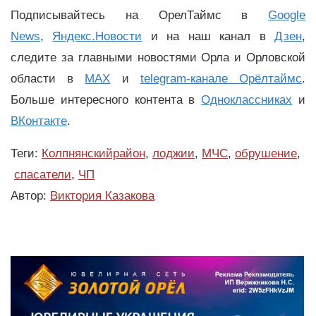
Подписывайтесь на ОрелТаймс в
Google
News
,
Яндекс.Новости
и на наш канал в
Дзен
,
следите за главными новостями Орла и Орловской
области в
MAX
и
telegram-канале Орёлтаймс
.
Больше интересного контента в
Одноклассниках
и
ВКонтакте
.
Теги:
Колпнянскийрайон
,
лоджии
,
МЧС
,
обрушение
,
спасатели
,
ЧП
Автор:
Виктория Казакова