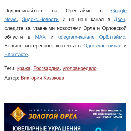
Подписывайтесь на ОрелТаймс в
Google
News
,
Яндекс.Новости
и на наш канал в
Дзен
,
следите за главными новостями Орла и Орловской
области в
MAX
и
telegram-канале Орёлтаймс
.
Больше интересного контента в
Одноклассниках
и
ВКонтакте
.
Теги:
кража
,
Росгвардия
,
уголовноедело
Автор:
Виктория Казакова