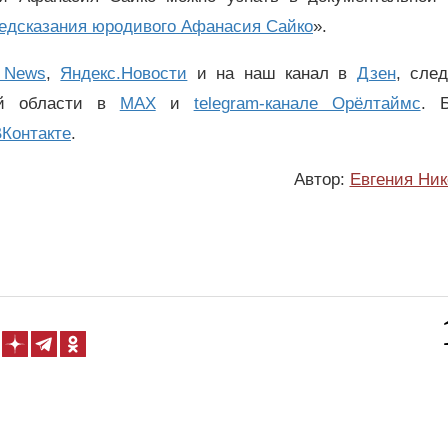
редсказания юродивого Афанасия Сайко
».
 News
,
Яндекс.Новости
и на наш канал в
Дзен
, сле
ой области в
MAX
и
telegram-канале Орёлтаймс
. 
Контакте
.
Автор:
Евгения Ник