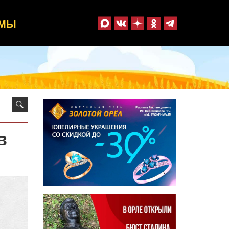
ММЫ
в