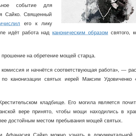
ьное событие для
ия Сайко. Священный
ичислил
его к лику
рле идёт работа над
каноническим образом
святого, к
 прошение на обретение мощей старца.
 комиссия и начнётся соответствующая работа», — ра
и по канонизации святых иерей Максим Удовиченко 
Крестительском кладбище. Его могила является почи
анской вере принято, чтобы мощи находились в хра
олее достойным местом пребывания мощей святых.
и Афанасия Сайко можно узнать в документальной 