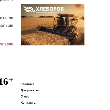
дите за
Больше
олаева
Реклама
Документы
О нас
Контакты