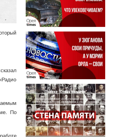
оторый
ссказал
«Радио
таемым
ме. По
работе