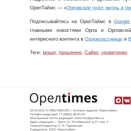
ОрелТаймс — «
Орловское чудо: жизнь и п
Подписывайтесь на ОрелТаймс в
Google
главными новостями Орла и Орловск
интересного контента в
Одноклассниках
и
В
Теги:
мощи
,
прошение
,
Сайко
,
удовиченко
2018-2026 © ORELTIMES.RU | Сетевое издание «Орелтаймс»
Телефон редакции: +7 (4862) 48-82-92
Электронная почта редакции: oreltimes@yandex.ru
Адрес редакции: г. Орел, ул. Октябрьская, д.27, пом. 9
Главный редактор: Е. Н. Годлевская
Учредитель: ООО «Орелтаймс»