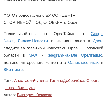
Олега Платонова и Оксаны Новиковой.
ФОТО предоставлено БУ ОО «ЦЕНТР
СПОРТИВНОЙ ПОДГОТОВКИ» г. Орел
Подписывайтесь на ОрелТаймс в
Google
News
,
Яндекс.Новости
и на наш канал в
Дзен
,
следите за главными новостями Орла и Орловской
области в
MAX
и
telegram-канале Орёлтаймс
.
Больше интересного контента в
Одноклассниках
и
ВКонтакте
.
Теги:
АнастасияЧучина
,
ГалинаДобролёжа
,
Спорт
,
стрельбаизлука
Автор:
Виктория Казакова