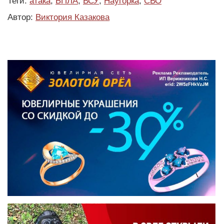
Теги:
атака
,
БПЛА
,
ВСУ
,
Наугорка
,
СВО
Автор:
Виктория Казакова