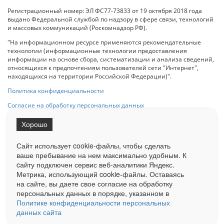
Регистрационный номер: ЭЛ ФС77-73833 от 19 октября 2018 года
выдано Федеральной службой по надзору в сфере связи, технологий
и массовых коммуникаций (Роскомнадзор РФ).
"На информационном ресурсе применяются рекомендательные
технологии (информационные технологии предоставления
информации на основе сбора, систематизации и анализа сведений,
относящихся к предпочтениям пользователей сети "Интернет",
находящихся на территории Российской Федерации)".
Политика конфиденциальности
Согласие на обработку персональных данных
Хорошо
При использовании любого материала с данного сайта гипер-ссылка
на Сетевое издание «ОрелТаймс» обязательна.
Сайт использует cookie-файлы, чтобы сделать
ваше пребывание на нем максимально удобным. К
cайту подключен сервис веб-аналитики Яндекс.
Ограниченная статистика посещаемости доступна на сайте
Метрика, использующий cookie-файлы. Оставаясь
Liveinternet.ru
. Подробная статистика для рекламодателей по запросу
у менеджера.
на сайте, вы даете свое согласие на обработку
персональных данных в порядке, указанном в
Реклама
Документы
О нас
Контакты
Политике конфиденциальности персональных
данных сайта