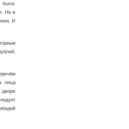
й была
и. Но в
ния. И
торные
ублей,
(причём
а лица
 дворе
ледует
ебедей