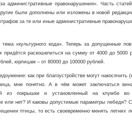
 за административные правонарушения». Часть стате
другие были дополнены или изложены в новой редакци
штрафов за те или иные административные правонаруше
я тема «культурного кода». Теперь за допущенные пов
м придётся раскошелиться на сумму от 4000 до 5000 р
блей, юрлицам – от 80000 до 100000 рублей.
едоумение: как при благоустройстве могут накосячить 
лица, мне понятно. А в чём может заключаться вин
ный из покрышки и установленный на клумбе во
ие или нет? И каковы допустимые параметры лебедя? С
мещении птицы, то есть своевременно менять летних л