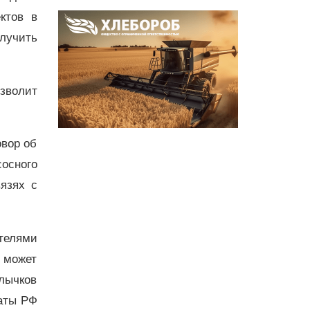
ктов в
лучить
зволит
вор об
сосного
язях с
телями
 может
лычков
латы РФ