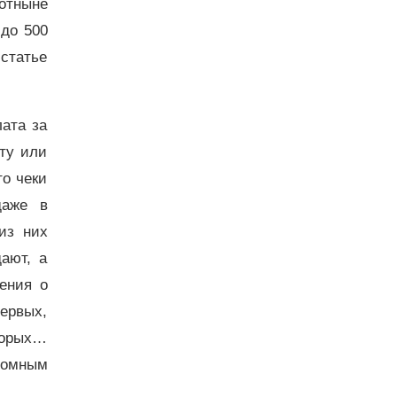
отныне
 до 500
 статье
ата за
рту или
то чеки
даже в
из них
ают, а
ения о
ервых,
вторых…
ромным