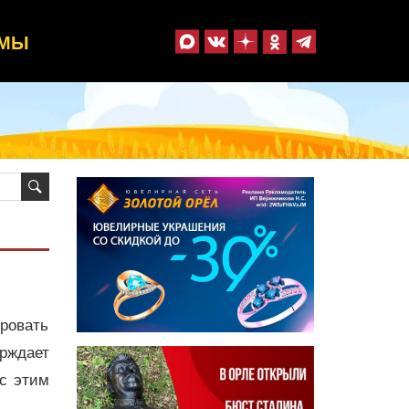
ММЫ
ировать
рждает
с этим