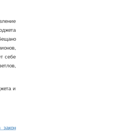
авление
юджета
обещано
лионов,
т себе
етлов,
джета и
 закон