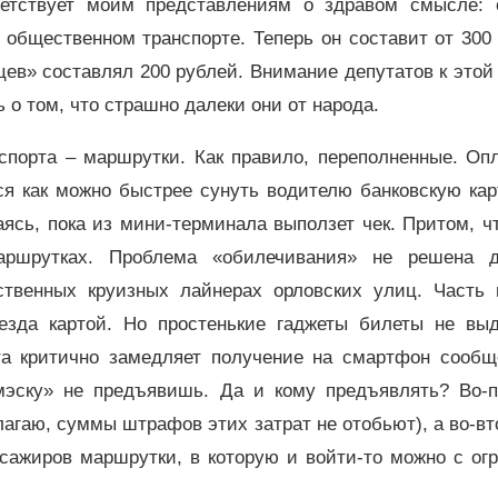
етствует моим представлениям о здравом смысле: 
общественном транспорте. Теперь он составит от 300
цев» составлял 200 рублей. Внимание депутатов к этой
о том, что страшно далеки они от народа.
спорта – маршрутки. Как правило, переполненные. Опл
ся как можно быстрее сунуть водителю банковскую ка
ясь, пока из мини-терминала выползет чек. Притом, ч
аршрутках. Проблема «обилечивания» не решена 
ственных круизных лайнерах орловских улиц. Часть 
зда картой. Но простенькие гаджеты билеты не выд
ета критично замедляет получение на смартфон сообщ
эмэску» не предъявишь. Да и кому предъявлять? Во-п
лагаю, суммы штрафов этих затрат не отобьют), а во-
ссажиров маршрутки, в которую и войти-то можно с ог