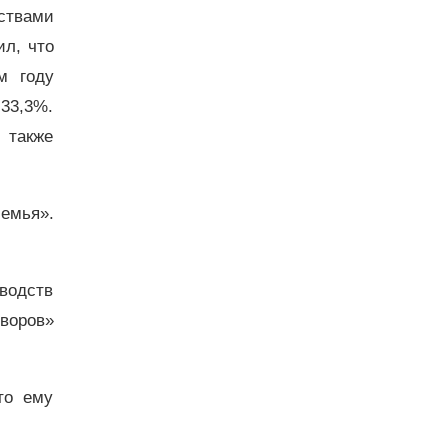
ствами
ил, что
м году
 33,3%.
 также
емья».
водств
воров»
то ему