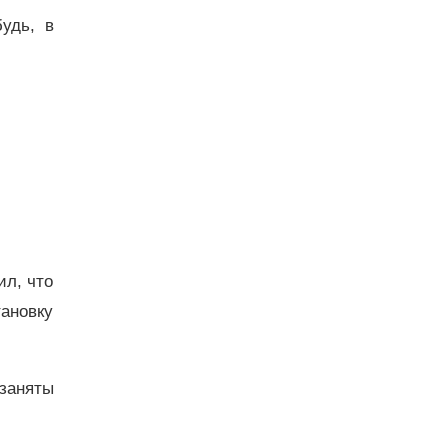
удь, в
ил, что
тановку
 заняты