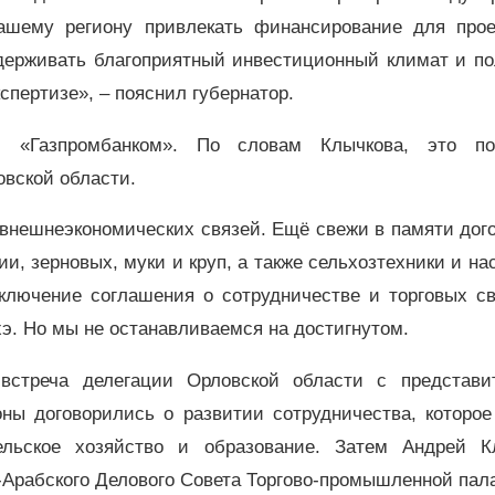
нашему региону привлекать финансирование для прое
держивать благоприятный инвестиционный климат и по
спертизе», – пояснил губернатор.
с «Газпромбанком». По словам Клычкова, это по
вской области.
нешнеэкономических связей. Ещё свежи в памяти дого
и, зерновых, муки и круп, а также сельхозтехники и на
ключение соглашения о сотрудничестве и торговых св
. Но мы не останавливаемся на достигнутом.
встреча делегации Орловской области с представи
ны договорились о развитии сотрудничества, которое
ельское хозяйство и образование. Затем Андрей К
-Арабского Делового Совета Торгово-промышленной па