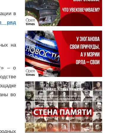
ации в
л ряд
ных на
т» – о
одстве
ощадке
аны во
родных